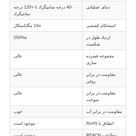
دمای عملیاتی
-40 درجه سانتیگراد تا +120 درجه
سانتیگراد
استحکام کششی
≥10 مگاپاسکال
ازدیاد طول در
≥250%
شکست
مجموعه فشرده
عالی
سازی
مقاومت در برابر
عالی
روغن
مقاومت در برابر
عالی
سوخت
مقاومت در برابر آب
خوب
انطباق با RoHS
موجود است
مطابقت REACH
موجود است