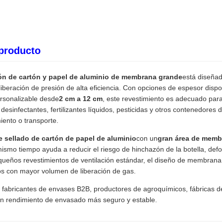
 producto
ión de cartón y papel de aluminio de membrana grande
está diseña
liberación de presión de alta eficiencia. Con opciones de espesor dispo
rsonalizable desde
2 cm a 12 cm
, este revestimiento es adecuado par
desinfectantes, fertilizantes líquidos, pesticidas y otros contenedore
ento o transporte.
e sellado de cartón de papel de aluminio
con un
gran área de memb
smo tiempo ayuda a reducir el riesgo de hinchazón de la botella, defor
ueños revestimientos de ventilación estándar, el diseño de membran
s con mayor volumen de liberación de gas.
a fabricantes de envases B2B, productores de agroquímicos, fábricas d
un rendimiento de envasado más seguro y estable.