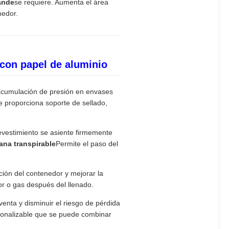
ande
se requiere. Aumenta el área
nedor.
 con papel de aluminio
 acumulación de presión en envases
ue proporciona soporte de sellado,
evestimiento se asiente firmemente
na transpirable
Permite el paso del
ión del contenedor y mejorar la
r o gas después del llenado.
venta y disminuir el riesgo de pérdida
rsonalizable que se puede combinar