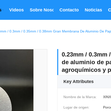
s
Videos
Sobre Nosotros
Contacto
Noticias
C
0.23mm / 0.3mm 
de aluminio de pa
agroquímicos y p
Key Attributes
Nombre de la Marca:
XINX
Lugar de origen:
Porc