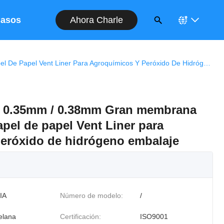
Ahora Charle
asos
0.23mm / 0.3mm / 0.35mm / 0.38mm Gran Membrana De Aluminio De Papel De Papel Vent Liner Para Agroquímicos Y Peróxido De Hidrógeno Embalaje
/ 0.35mm / 0.38mm Gran membrana
pel de papel Vent Liner para
eróxido de hidrógeno embalaje
IA
Número de modelo:
/
elana
Certificación:
ISO9001