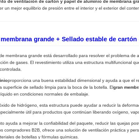
nto de ventilación de cartón y papel de aluminio de membrana gr
 un mejor equilibrio de presión entre el interior y el exterior del conte
e membrana grande + Sellado estable de cartón
n de membrana grande está desarrollado para resolver el problema de
ción de gases. El revestimiento utiliza una estructura multifuncional q
 controlada.
inio
proporciona una buena estabilidad dimensional y ayuda a que el r
superficie de sellado limpia para la boca de la botella. El
gran membra
líquido en condiciones normales de embalaje.
xido de hidrógeno, esta estructura puede ayudar a reducir la deformac
pecialmente útil para productos que continúan liberando oxígeno, vapo
nto ayuda a mejorar la confiabilidad del paquete, reducir las quejas pos
los compradores B2B, ofrece una solución de ventilación práctica y pe
eriales de botellas y fórmulas químicas.