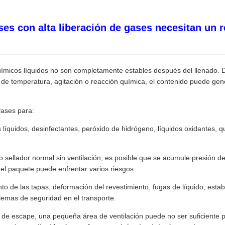
es con alta liberación de gases necesitan un 
micos líquidos no son completamente estables después del llenado. 
s de temperatura, agitación o reacción química, el contenido puede ge
ases para:
es líquidos, desinfectantes, peróxido de hidrógeno, líquidos oxidantes, 
nto sellador normal sin ventilación, es posible que se acumule presión d
el paquete puede enfrentar varios riesgos:
to de las tapas, deformación del revestimiento, fugas de líquido, estab
blemas de seguridad en el transporte.
de escape, una pequeña área de ventilación puede no ser suficiente pa