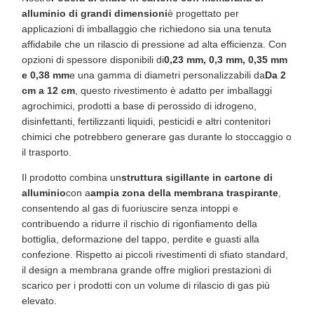
alluminio di grandi dimensioni
è progettato per
applicazioni di imballaggio che richiedono sia una tenuta
affidabile che un rilascio di pressione ad alta efficienza. Con
opzioni di spessore disponibili di
0,23 mm, 0,3 mm, 0,35 mm
e 0,38 mm
e una gamma di diametri personalizzabili da
Da 2
cm a 12 cm
, questo rivestimento è adatto per imballaggi
agrochimici, prodotti a base di perossido di idrogeno,
disinfettanti, fertilizzanti liquidi, pesticidi e altri contenitori
chimici che potrebbero generare gas durante lo stoccaggio o
il trasporto.
Il prodotto combina un
struttura sigillante in cartone di
alluminio
con a
ampia zona della membrana traspirante
,
consentendo al gas di fuoriuscire senza intoppi e
contribuendo a ridurre il rischio di rigonfiamento della
bottiglia, deformazione del tappo, perdite e guasti alla
confezione. Rispetto ai piccoli rivestimenti di sfiato standard,
il design a membrana grande offre migliori prestazioni di
scarico per i prodotti con un volume di rilascio di gas più
elevato.