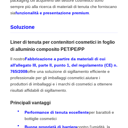
packaging.Gli acquirenti del settore cosmetico sono
sempre più alla ricerca di materiali di tenuta che forniscano
sia
funzionalità e presentazione premium
.
Soluzione
Liner di tenuta per contenitori cosmetici in foglio
di alluminio composito PET/PE/PP
Il nostro
Fabbricazione a partire da materiali di cui
all'allegato III, parte II, punto 1, del regolamento (CE) n.
765/2008
offre una soluzione di sigillamento efficiente e
professionale per gli imballaggi cosmetici.aiutare i
produttori di imballaggi e i marchi di cosmetici a ottenere
risultati affidabili di sigillamento.
Principali vantaggi
Performance di tenuta eccellente
per barattoli e
bottiglie cosmetici
Buone proprietà di barriera
contro l'umidità, la