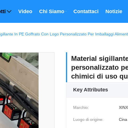
tti
Video
Chi Siamo
Contattaci
Notizie
igillante In PE Goffrato Con Logo Personalizzato Per Imballaggi Alimen
Material sigillan
personalizzato pe
chimici di uso q
Key Attributes
Marchio:
XINX
Luogo di origine:
Cina