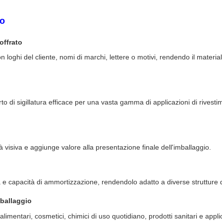
to
offrato
 loghi del cliente, nomi di marchi, lettere o motivi, rendendo il materiale
rto di sigillatura efficace per una vasta gamma di applicazioni di rivesti
tà visiva e aggiunge valore alla presentazione finale dell'imballaggio.
tà e capacità di ammortizzazione, rendendolo adatto a diverse strutture di
mballaggio
limentari, cosmetici, chimici di uso quotidiano, prodotti sanitari e appli