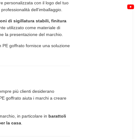
re personalizzata con il logo del tuo
professionalità dell'imballaggio.
oni di sigillatura stabili, finitura
te utilizzato come materiale di
a che la presentazione del marchio.
 in PE goffrato fornisce una soluzione
Sempre più clienti desiderano
PE goffrato aiuta i marchi a creare
 marchio, in particolare in
barattoli
per la casa
.