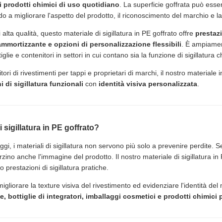
di prodotti chimici di uso quotidiano
. La superficie goffrata può esse
o a migliorare l'aspetto del prodotto, il riconoscimento del marchio e la 
 alta qualità, questo materiale di sigillatura in PE goffrato offre
prestazi
 ammortizzante e opzioni di personalizzazione flessibili
. È ampiamen
tiglie e contenitori in settori in cui contano sia la funzione di sigillatur
itori di rivestimenti per tappi e proprietari di marchi, il nostro materiale
i di sigillatura funzionali
con
identità visiva personalizzata
.
i sigillatura in PE goffrato?
ggi, i materiali di sigillatura non servono più solo a prevenire perdite. 
zino anche l'immagine del prodotto. Il nostro materiale di sigillatura in 
restazioni di sigillatura pratiche.
migliorare la texture visiva del rivestimento ed evidenziare l'identità del
e, bottiglie di integratori, imballaggi cosmetici e prodotti chimici 