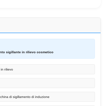
nto sigillante in rilievo cosmetico
 in rilievo
hina di sigillamento di induzione