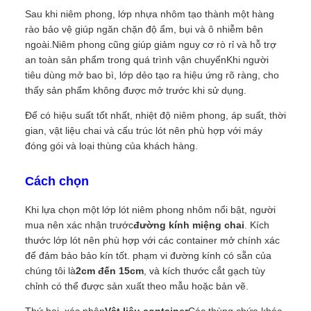
Sau khi niêm phong, lớp nhựa nhôm tạo thành một hàng
rào bảo vệ giúp ngăn chặn độ ẩm, bụi và ô nhiễm bên
ngoài.Niêm phong cũng giúp giảm nguy cơ rò rỉ và hỗ trợ
an toàn sản phẩm trong quá trình vận chuyểnKhi người
tiêu dùng mở bao bì, lớp dẻo tạo ra hiệu ứng rõ ràng, cho
thấy sản phẩm không được mở trước khi sử dụng.
Để có hiệu suất tốt nhất, nhiệt độ niêm phong, áp suất, thời
gian, vật liệu chai và cấu trúc lót nên phù hợp với máy
đóng gói và loại thùng của khách hàng.
Cách chọn
Khi lựa chọn một lớp lót niêm phong nhôm nổi bật, người
mua nên xác nhận trước
đường kính miệng chai
. Kích
thước lớp lót nên phù hợp với các container mở chính xác
để đảm bảo bảo kín tốt. phạm vi đường kính có sẵn của
chúng tôi là
2cm đến 15cm
, và kích thước cắt gạch tùy
chỉnh có thể được sản xuất theo mẫu hoặc bản vẽ.