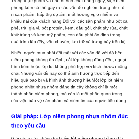
Trong thực phẩm và bao bì hóa chất hàng ngày, việc niêm
phong kém có thể gây ra các vấn đề nghiêm trọng như rò
rỉ sản phẩm, hấp thụ độ ẩm, mất hương vị, ô nhiễm và
khiếu nại của khách hàng.Đối với các sản phẩm như bột cà
phê, trà, gia vị, bột protein, kem, dầu gội, chất tẩy rửa, chất
khử trùng và kem mỹ phẩm, con dấu phải ổn định trong
quá trình lấp đầy, vận chuyển, lưu trữ và trưng bày trên kệ.
Nhiều người mua phải đối mặt với các vấn đề với độ bền
niêm phong không ổn định, cắt lớp không đồng đều, ngoại
hình kém hoặc lớp lót không phù hợp với kích thước miệng
chai.Những vấn đề này có thể ảnh hưởng trực tiếp đến
hiệu quả bao bì và hình ảnh thương hiệuMột lớp lót niêm
phong nhiệt nhựa nhôm đáng tin cậy không chỉ là một
thành phần niêm phong, mà còn là một phần quan trọng
của việc bảo vệ sản phẩm và niềm tin của người tiêu dùng.
Giải pháp: Lớp niêm phong nhựa nhôm đúc
theo yêu cầu
Giải pháp của chúng tôi là
lớp lót niêm phong bằng dải