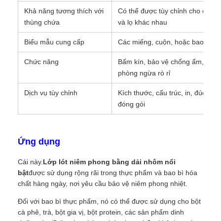
Khả năng tương thích với
Có thể được tùy chỉnh cho các vật
thùng chứa
và lọ khác nhau
Biểu mẫu cung cấp
Các miếng, cuộn, hoặc bao bì tù
Chức năng
Bấm kín, bảo vệ chống ẩm, bảo v
phòng ngừa rò rỉ
Dịch vụ tùy chỉnh
Kích thước, cấu trúc, in, đúc, p
đóng gói
Ứng dụng
Cái này.
Lớp lót niêm phong bằng dải nhôm nổi
bật
được sử dụng rộng rãi trong thực phẩm và bao bì hóa
chất hàng ngày, nơi yêu cầu bảo vệ niêm phong nhiệt.
Đối với bao bì thực phẩm, nó có thể được sử dụng cho bột
cà phê, trà, bột gia vị, bột protein, các sản phẩm dinh