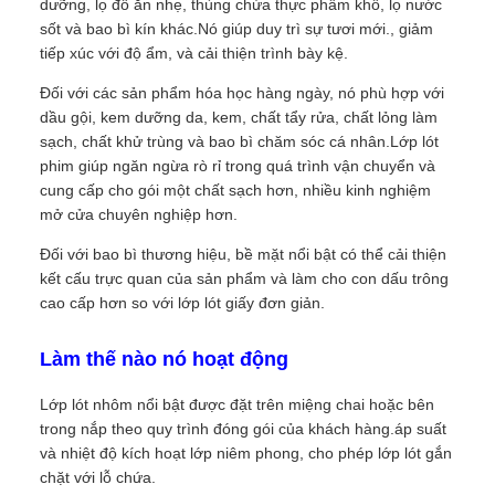
dưỡng, lọ đồ ăn nhẹ, thùng chứa thực phẩm khô, lọ nước
sốt và bao bì kín khác.Nó giúp duy trì sự tươi mới., giảm
tiếp xúc với độ ẩm, và cải thiện trình bày kệ.
Đối với các sản phẩm hóa học hàng ngày, nó phù hợp với
dầu gội, kem dưỡng da, kem, chất tẩy rửa, chất lỏng làm
sạch, chất khử trùng và bao bì chăm sóc cá nhân.Lớp lót
phim giúp ngăn ngừa rò rỉ trong quá trình vận chuyển và
cung cấp cho gói một chất sạch hơn, nhiều kinh nghiệm
mở cửa chuyên nghiệp hơn.
Đối với bao bì thương hiệu, bề mặt nổi bật có thể cải thiện
kết cấu trực quan của sản phẩm và làm cho con dấu trông
cao cấp hơn so với lớp lót giấy đơn giản.
Làm thế nào nó hoạt động
Lớp lót nhôm nổi bật được đặt trên miệng chai hoặc bên
trong nắp theo quy trình đóng gói của khách hàng.áp suất
và nhiệt độ kích hoạt lớp niêm phong, cho phép lớp lót gắn
chặt với lỗ chứa.