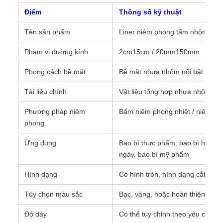
Điểm
Thông số kỹ thuật
Tên sản phẩm
Liner niêm phong tấm nhôm nổi 
Phạm vi đường kính
2cm15cm / 20mm150mm
Phong cách bề mặt
Bề mặt nhựa nhôm nổi bật
Tài liệu chính
Vật liệu tổng hợp nhựa nhôm
Phương pháp niêm
Bấm niêm phong nhiệt / niêm ph
phong
Ứng dụng
Bao bì thực phẩm, bao bì hóa ch
ngày, bao bì mỹ phẩm
Hình dạng
Có hình tròn, hình dạng cắt gạch
Tùy chọn màu sắc
Bạc, vàng, hoặc hoàn thiện bề m
Độ dày
Có thể tùy chỉnh theo yêu cầu n