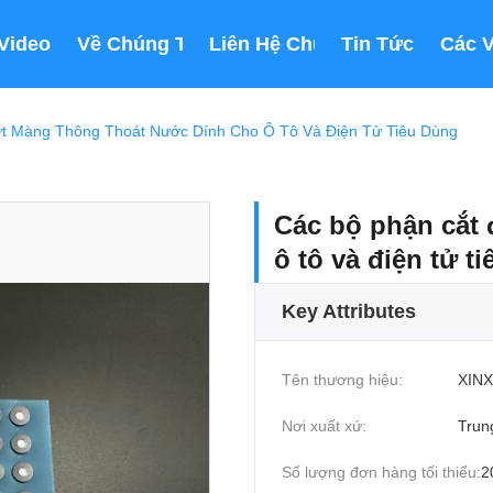
Video
Về Chúng Tôi
Liên Hệ Chúng Tôi
Tin Tức
Các 
t Màng Thông Thoát Nước Dính Cho Ô Tô Và Điện Tử Tiêu Dùng
Các bộ phận cắt
ô tô và điện tử t
Key Attributes
Tên thương hiệu:
XINX
Nơi xuất xứ:
Trun
Số lượng đơn hàng tối thiểu:
2