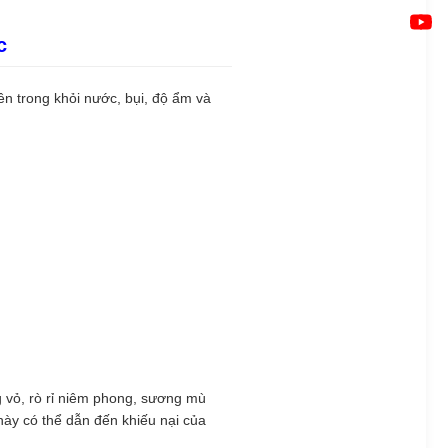
c
ên trong khỏi nước, bụi, độ ẩm và
.
g vỏ, rò rỉ niêm phong, sương mù
này có thể dẫn đến khiếu nại của