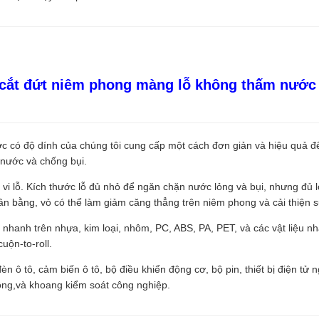
 cắt đứt niêm phong màng lỗ không thấm nước 
c có độ dính của chúng tôi cung cấp một cách đơn giản và hiệu quả đ
 nước và chống bụi.
i lỗ. Kích thước lỗ đủ nhỏ để ngăn chặn nước lỏng và bụi, nhưng đủ 
ân bằng, vỏ có thể làm giảm căng thẳng trên niêm phong và cải thiện sự
t nhanh trên nhựa, kim loại, nhôm, PC, ABS, PA, PET, và các vật liệu n
uộn-to-roll.
n ô tô, cảm biến ô tô, bộ điều khiển động cơ, bộ pin, thiết bị điện tử 
hông,và khoang kiểm soát công nghiệp.