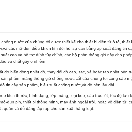
hống nước của chúng tôi được thiết kế cho thiết bị điện tử ô tô, thiết 
trời,và các mô-đun điều khiển kín đòi hỏi sự cân bằng áp suất đáng tin
ất cao và hỗ trợ dính tùy chỉnh, các bộ phận thông gió này cho phép
dầu,và chất gây ô nhiễm.
suất do biến động nhiệt độ, thay đổi độ cao, sạc, xả hoặc tạo nhiệt bên
a sản phẩm. màng thông gió chống nước cắt của chúng tôi cung cấp một
 độ tin cậy sản phẩm, hiệu suất chống nước,và độ bền lâu dài.
eo kích thước, hình dạng, lớp màng, loại keo, cấu trúc lót, tốc độ lưu
ô-đun pin, thiết bị thông minh, máy ảnh ngoài trời, hoặc vỏ điện tử, 
ất quán và dễ dàng lắp ráp cho sản xuất hàng loạt.