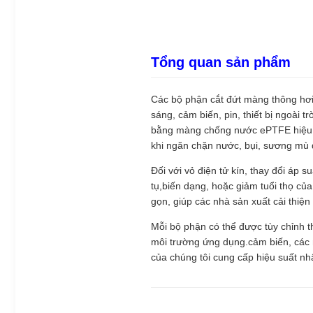
Tổng quan sản phẩm
Các bộ phận cắt đứt màng thông hơi c
sáng, cảm biến, pin, thiết bị ngoài 
bằng màng chống nước ePTFE hiệu su
khi ngăn chặn nước, bụi, sương mù 
Đối với vỏ điện tử kín, thay đổi áp 
tụ,biến dạng, hoặc giảm tuổi thọ củ
gọn, giúp các nhà sản xuất cải thiện
Mỗi bộ phận có thể được tùy chỉnh th
môi trường ứng dụng.cảm biến, các m
của chúng tôi cung cấp hiệu suất nh