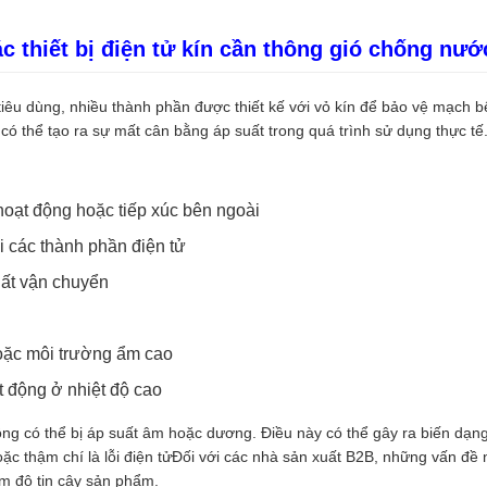
c thiết bị điện tử kín cần thông gió chống nướ
tiêu dùng, nhiều thành phần được thiết kế với vỏ kín để bảo vệ mạch b
có thể tạo ra sự mất cân bằng áp suất trong quá trình sử dụng thực tế
 hoạt động hoặc tiếp xúc bên ngoài
i các thành phần điện tử
uất vận chuyển
oặc môi trường ẩm cao
 động ở nhiệt độ cao
ồng có thể bị áp suất âm hoặc dương. Điều này có thể gây ra biến dạn
oặc thậm chí là lỗi điện tửĐối với các nhà sản xuất B2B, những vấn đề 
ảm độ tin cậy sản phẩm.