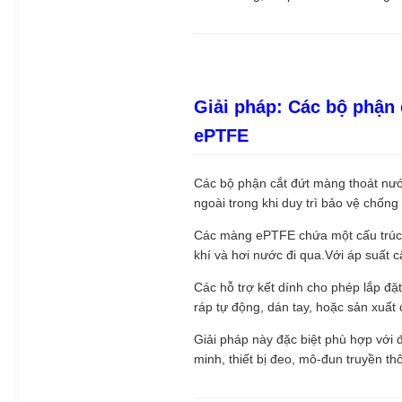
Giải pháp: Các bộ phận
ePTFE
Các bộ phận cắt đứt màng thoát nướ
ngoài trong khi duy trì bảo vệ chống
Các màng ePTFE chứa một cấu trúc v
khí và hơi nước đi qua.Với áp suất c
Các hỗ trợ kết dính cho phép lắp đặ
ráp tự động, dán tay, hoặc sản xuất c
Giải pháp này đặc biệt phù hợp với đè
minh, thiết bị đeo, mô-đun truyền t