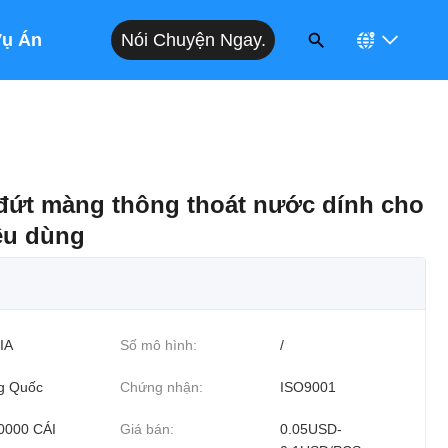
Nói Chuyện Ngay.
Vụ Án
 đứt màng thông thoát nước dính cho
iêu dùng
IA
Số mô hình:
/
g Quốc
Chứng nhận:
ISO9001
0000 CÁI
Giá bán:
0.05USD-