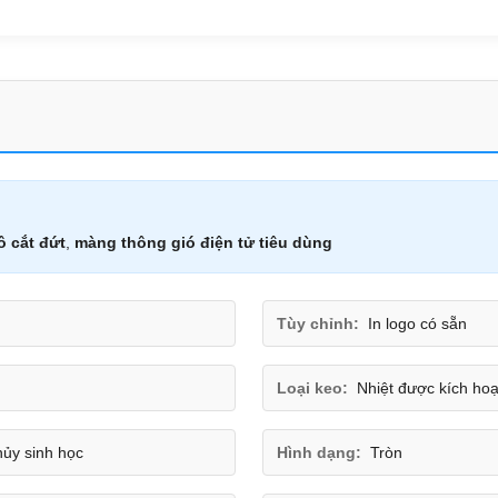
ô cắt đứt
,
màng thông gió điện tử tiêu dùng
Tùy chỉnh:
In logo có sẵn
Loại keo:
Nhiệt được kích hoạ
hủy sinh học
Hình dạng:
Tròn