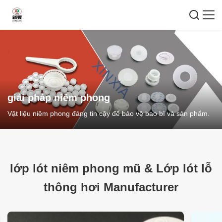
giải pháp niêm phong
Vật liệu niêm phong đáng tin cậy để bảo vệ bao bì và sản phẩm.
lớp lót niêm phong mũ
&
Lớp lót lỗ
thông hơi Manufacturer