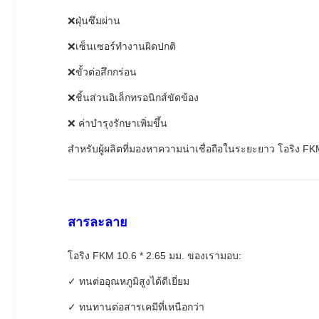
❌ฝุ่นซึมผ่าน
❌เซ็นเซอร์ทำงานผิดปกติ
❌ขั้วต่อสึกกร่อน
❌ชิ้นส่วนอิเล็กทรอนิกส์ขัดข้อง
❌ ค่าบำรุงรักษาเพิ่มขึ้น
สำหรับผู้ผลิตที่มองหาความน่าเชื่อถือในระยะยาว โอริง FK
สารละลาย
โอริง FKM 10.6 * 2.65 มม. ของเรามอบ:
✓ ทนต่ออุณหภูมิสูงได้ดีเยี่ยม
✓ ทนทานต่อสารเคมีที่เหนือกว่า