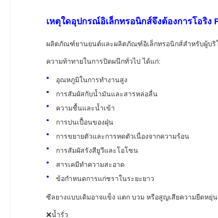
เหตุใดอุปกรณ์อิเล็กทรอนิกส์จึงต้องการโอริง
ผลิตภัณฑ์ยานยนต์และผลิตภัณฑ์อิเล็กทรอนิกส์สำหรับผู้บ
ความท้าทายในการปิดผนึกทั่วไป ได้แก่:
อุณหภูมิในการทำงานสูง
การสัมผัสกับน้ำมันและสารหล่อลื่น
ความชื้นและน้ำเข้า
การปนเปื้อนของฝุ่น
การขยายตัวและการหดตัวเนื่องจากความร้อน
การสัมผัสรังสียูวีและโอโซน
สารเคมีทำความสะอาด
ข้อกำหนดการแก่ชราในระยะยาว
ซีลยางแบบเดิมอาจแข็ง แตก บวม หรือสูญเสียความยืดหยุ่นเม
❌น้ำรั่ว