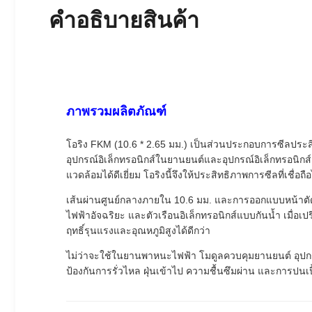
คําอธิบายสินค้า
ภาพรวมผลิตภัณฑ์
โอริง FKM (10.6 * 2.65 มม.) เป็นส่วนประกอบการซีลประส
อุปกรณ์อิเล็กทรอนิกส์ในยานยนต์และอุปกรณ์อิเล็กทรอนิกส์ส
แวดล้อมได้ดีเยี่ยม โอริงนี้จึงให้ประสิทธิภาพการซีลที่เชื่
เส้นผ่านศูนย์กลางภายใน 10.6 มม. และการออกแบบหน้าตัด 2
ไฟฟ้าอัจฉริยะ และตัวเรือนอิเล็กทรอนิกส์แบบกันน้ำ เมื่
ฤทธิ์รุนแรงและอุณหภูมิสูงได้ดีกว่า
ไม่ว่าจะใช้ในยานพาหนะไฟฟ้า โมดูลควบคุมยานยนต์ อุปกรณ
ป้องกันการรั่วไหล ฝุ่นเข้าไป ความชื้นซึมผ่าน และการปนเป