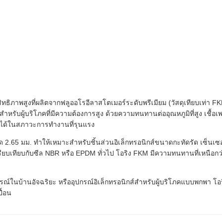
ิทธิภาพสูงที่ผลิตจากฟลูออโรอีลาสโตเมอร์ระดับพรีเมียม (วัสดุเทียบเท
ำหรับผู้บริโภคที่มีความต้องการสูง ด้วยความทนทานต่ออุณหภูมิที่สูง เชื้อ
อถือได้ในสภาวะการทำงานที่รุนแรง
.65 มม. ทำให้เหมาะสำหรับชิ้นส่วนอิเล็กทรอนิกส์ขนาดกะทัดรัด เซ็นเซอร์ย
อเปรียบเทียบกับซีล NBR หรือ EPDM ทั่วไป โอริง FKM มีความทนทานที่เหนื
์ในบ้านอัจฉริยะ หรืออุปกรณ์อิเล็กทรอนิกส์สำหรับผู้บริโภคแบบพกพา โอริ
ื้อน