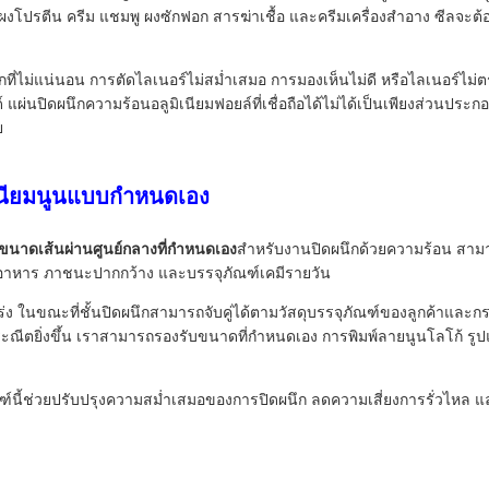
 ผงโปรตีน ครีม แชมพู ผงซักฟอก สารฆ่าเชื้อ และครีมเครื่องสำอาง ซีลจะ
ี่ไม่แน่นอน การตัดไลเนอร์ไม่สม่ำเสมอ การมองเห็นไม่ดี หรือไลเนอร์ไม
นปิดผนึกความร้อนอลูมิเนียมฟอยล์ที่เชื่อถือได้ไม่ได้เป็นเพียงส่วนประก
ย
มิเนียมนูนแบบกำหนดเอง
นขนาดเส้นผ่านศูนย์กลางที่กำหนดเอง
สำหรับงานปิดผนึกด้วยความร้อน สามา
อาหาร ภาชนะปากกว้าง และบรรจุภัณฑ์เคมีรายวัน
กร่ง ในขณะที่ชั้นปิดผนึกสามารถจับคู่ได้ตามวัสดุบรรจุภัณฑ์ของลูกค้าและกร
ระณีตยิ่งขึ้น เราสามารถรองรับขนาดที่กำหนดเอง การพิมพ์ลายนูนโลโก้ รูป
นี้ช่วยปรับปรุงความสม่ำเสมอของการปิดผนึก ลดความเสี่ยงการรั่วไหล และ