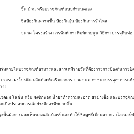
ชิ้น ม้วน หรือบรรจุภัณฑ์แบบกำหนดเอง
ซีลป้องกันความชื้น ป้องกันฝุ่น ป้องกันการรั่วไหล
ขนาด โครงสร้าง การพิมพ์ การพิมพ์ลายนูน วิธีการบรรจุหีบห่อ
แพร่หลายในบรรจุภัณฑ์อาหารและสารเคมีรายวันที่ต้องการการป้องกันการปิ
ปรุงรส ผงโปรตีน ผลิตภัณฑ์เสริมอาหาร ขวดขนม ภาชนะบรรจุอาหารแห้ง 
นวาง
วดผม โลชั่น ครีม ผงซักฟอก น้ำยาทำความสะอาด ยาฆ่าเชื้อ และบรรจุภัณฑ์
ละเปิดประสบการณ์อย่างมืออาชีพมากขึ้น
ุงพื้นผิวการมองเห็นของผลิตภัณฑ์ และทำให้ซีลดูพรีเมี่ยมมากกว่าไลเนอร