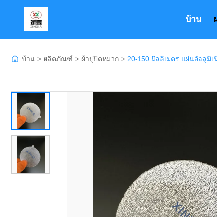
บ้าน
บ้าน
>
ผลิตภัณฑ์
>
ผ้าปูปิดหมวก
>
20-150 มิลลิเมตร แผ่นอัลลูมิ