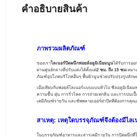
คําอธิบายสินค้า
ภาพรวมผลิตภัณฑ์
ของเรา
ไลเนอร์ปิดผนึกฟอยล์อลูมิเนียมนูน
ได้รับการออ
ผ่านศูนย์กลางที่ปรับแต่งได้ตั้งแต่
2 ซม. ถึง 15 ซม
เหมาะ
ภัณฑ์อุปโภคบริโภคอื่นๆ พื้นผิวนูนช่วยปรับปรุงรูปลั
เมื่อเทียบกับฟอยล์ไลเนอร์แบบแบนทั่วไป ซีลอลูมิเนียม
ความชื้น ฝุ่น การรั่วไหล การถ่ายเทกลิ่น และการปนเ
เคมีภัณฑ์รายวัน และซัพพลายเออร์ฝาปิดที่ต้องการค
สาเหตุ: เหตุใดบรรจุภัณฑ์จึงต้องมีไล
ในบรรจุภัณฑ์อาหารและสารเคมีรายวัน การปิดผนึกที่ไม