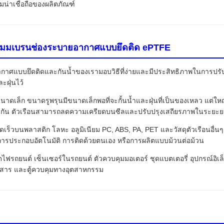
น่าเชื่อถือของผลิตภัณฑ์
คัทเมมเบรนช่องระบายอากาศแบบยึดติด ePTFE
ากาศแบบยึดติดและกันน้ำของเรามอบวิธีที่ง่ายและมีประสิทธิภาพในการ
ะฝุ่นไว้
ดเล็ก ขนาดรูพรุนมีขนาดเล็กพอที่จะกั้นน้ำและฝุ่นที่เป็นของเหลว แต่ใ
ท่ากัน ตัวเรือนสามารถลดความเครียดบนซีลและปรับปรุงเสถียรภาพในระยะย
รวดเร็วบนพลาสติก โลหะ อลูมิเนียม PC, ABS, PA, PET และวัสดุตัวเรือนอื่
รประกอบอัตโนมัติ การติดด้วยตนเอง หรือการผลิตแบบม้วนต่อม้วน
ดไฟรถยนต์ เซ็นเซอร์ในรถยนต์ ตัวควบคุมมอเตอร์ ชุดแบตเตอรี่ อุปกรณ์อิเ
่อสาร และตู้ควบคุมทางอุตสาหกรรม