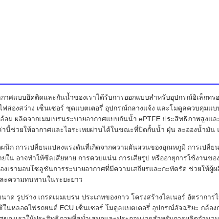
กาศแบบยึดติดและกันน้ำของเราได้รับการออกแบบสำหรับอุปกรณ์อิเล็กทรอ
บบไฟส่องสว่าง เซ็นเซอร์ ชุดแบตเตอรี่ อุปกรณ์กลางแจ้ง และโมดูลควบคุมแบ
่งแวดล้อม ผลิตจากเมมเบรนระบายอากาศแบบกันน้ำ ePTFE ประสิทธิภาพสูง
นี้ช่วยให้อากาศและไอระเหยผ่านได้ในขณะที่ปิดกั้นน้ำ ฝุ่น ละอองน้ำมัน แ
ิดผนึก การเปลี่ยนแปลงแรงดันที่เกิดจากความผันผวนของอุณหภูมิ การเปลี
ายใน อาจทำให้ซีลเสียหาย การควบแน่น การเสียรูป หรืออายุการใช้งานขอ
รามอบโซลูชันการระบายอากาศที่มีความเสถียรและกะทัดรัด ช่วยให้ผู้ผลิ
ำ และความทนทานในระยะยาว
ขนาด รูปร่าง เกรดเมมเบรน ประเภทของกาว โครงสร้างไลเนอร์ อัตราการ
นหลอดไฟรถยนต์ ECU เซ็นเซอร์ โมดูลแบตเตอรี่ อุปกรณ์อัจฉริยะ กล้องกลางแ
ศของเราให้ประสิทธิภาพที่สม่ำเสมอและประกอบง่ายสำหรับการผลิตจำนว