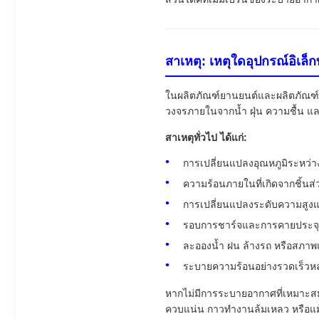
สาเหตุ: เหตุใดอุปกรณ์อิเล็
ในผลิตภัณฑ์ยานยนต์และผลิตภัณฑ์อิ
วงจรภายในจากน้ำ ฝุ่น ความชื้น แ
สาเหตุทั่วไป ได้แก่:
การเปลี่ยนแปลงอุณหภูมิระหว่
ความร้อนภายในที่เกิดจากชิ้นส่ว
การเปลี่ยนแปลงระดับความสู
รอบการชาร์จและการคายประจุแ
ละอองน้ำ ฝน ล้างรถ หรือสภาพแว
ระบายความร้อนอย่างรวดเร็วหลั
หากไม่มีการระบายอากาศที่เหมาะสม ต
ควบแน่น กาวทำงานล้มเหลว หรือแม้กร