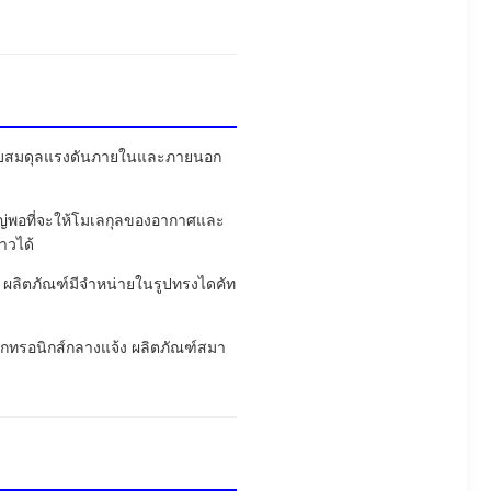
ปรับสมดุลแรงดันภายในและภายนอก
หญ่พอที่จะให้โมเลกุลของอากาศและ
าวได้
นๆ ผลิตภัณฑ์มีจำหน่ายในรูปทรงไดคัท
ล็กทรอนิกส์กลางแจ้ง ผลิตภัณฑ์สมา