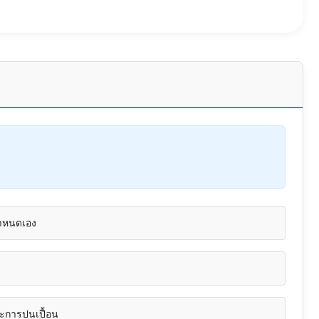
่กำหนดเอง
ละการปนเปื้อน