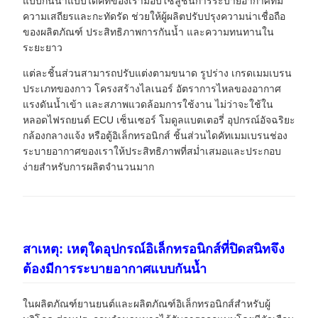
แบบกันน้ำแบบไดคัทของเรามอบโซลูชันการระบายอากาศที่มี
ความเสถียรและกะทัดรัด ช่วยให้ผู้ผลิตปรับปรุงความน่าเชื่อถือ
ของผลิตภัณฑ์ ประสิทธิภาพการกันน้ำ และความทนทานใน
ระยะยาว
แต่ละชิ้นส่วนสามารถปรับแต่งตามขนาด รูปร่าง เกรดเมมเบรน
ประเภทของกาว โครงสร้างไลเนอร์ อัตราการไหลของอากาศ
แรงดันน้ำเข้า และสภาพแวดล้อมการใช้งาน ไม่ว่าจะใช้ใน
หลอดไฟรถยนต์ ECU เซ็นเซอร์ โมดูลแบตเตอรี่ อุปกรณ์อัจฉริยะ
กล้องกลางแจ้ง หรือตู้อิเล็กทรอนิกส์ ชิ้นส่วนไดคัทเมมเบรนช่อง
ระบายอากาศของเราให้ประสิทธิภาพที่สม่ำเสมอและประกอบ
ง่ายสำหรับการผลิตจำนวนมาก
สาเหตุ: เหตุใดอุปกรณ์อิเล็กทรอนิกส์ที่ปิดสนิทจึง
ต้องมีการระบายอากาศแบบกันน้ำ
ในผลิตภัณฑ์ยานยนต์และผลิตภัณฑ์อิเล็กทรอนิกส์สำหรับผู้