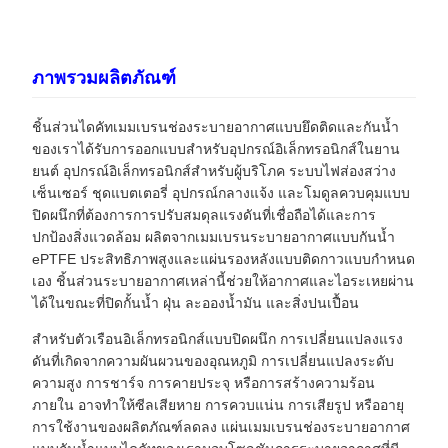
ภาพรวมผลิตภัณฑ์
ชิ้นส่วนไดคัทเมมเบรนช่องระบายอากาศแบบยึดติดและกันน้ำ
ของเราได้รับการออกแบบสำหรับอุปกรณ์อิเล็กทรอนิกส์ในยาน
ยนต์ อุปกรณ์อิเล็กทรอนิกส์สำหรับผู้บริโภค ระบบไฟส่องสว่าง
เซ็นเซอร์ ชุดแบตเตอรี่ อุปกรณ์กลางแจ้ง และโมดูลควบคุมแบบ
ปิดผนึกที่ต้องการการปรับสมดุลแรงดันที่เชื่อถือได้และการ
ปกป้องสิ่งแวดล้อม ผลิตจากเมมเบรนระบายอากาศแบบกันน้ำ
ePTFE ประสิทธิภาพสูงและแผ่นรองหลังแบบติดกาวแบบกำหนด
เอง ชิ้นส่วนระบายอากาศเหล่านี้ช่วยให้อากาศและไอระเหยผ่าน
ได้ในขณะที่ปิดกั้นน้ำ ฝุ่น ละอองน้ำมัน และสิ่งปนเปื้อน
สำหรับตัวเรือนอิเล็กทรอนิกส์แบบปิดผนึก การเปลี่ยนแปลงแรง
ดันที่เกิดจากความผันผวนของอุณหภูมิ การเปลี่ยนแปลงระดับ
ความสูง การชาร์จ การคายประจุ หรือการสร้างความร้อน
ภายใน อาจทำให้ซีลเสียหาย การควบแน่น การเสียรูป หรืออายุ
การใช้งานของผลิตภัณฑ์ลดลง แผ่นเมมเบรนช่องระบายอากาศ