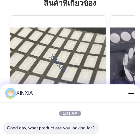
สินค้าที่เกี่ยวข้อง
XINXIA
1:41 AM
XINXIA-E60WO30 แผ่นระบายอากาศ e-
XINXIA-E10
PTFE กันน้ำระดับ IP68 พร้อมอัตราการไหล
น้ำและระบา
Good day, what product are you looking for?
ของอากาศ 5000 ml/min/cm² และการ
อุปกรณ์อิเล็
Automotive & Electronics Vent Membrane
XINXIA-E10W6
ป้องกันคราบน้ำมันและน้ำ
รนระบายอากา
XINXIA-E60WO30 High Airflow e-PTFE
Membrane for