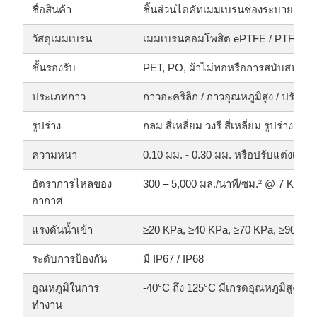
ชื่อสินค้า
ชิ้นส่วนไดคัทเมมเบรนช่องระบายอา
วัสดุเมมเบรน
เมมเบรนคอมโพสิต ePTFE / PTFE
ชั้นรองรับ
PET, PO, ผ้าไม่ทอหรือการสนับสนุน
ประเภทกาว
กาวอะคริลิก / กาวอุณหภูมิสูง / ปรับแต่
รูปร่าง
กลม สี่เหลี่ยม วงรี สี่เหลี่ยม รูปร่าง
ความหนา
0.10 มม. - 0.30 มม. หรือปรับแต่งเอง
อัตราการไหลของ
300 – 5,000 มล./นาที/ซม.² @ 7 KPa ข
อากาศ
แรงดันน้ำเข้า
≥20 KPa, ≥40 KPa, ≥70 KPa, ≥90 KP
ระดับการป้องกัน
มี IP67 / IP68
อุณหภูมิในการ
-40°C ถึง 125°C มีเกรดอุณหภูมิสูงที่ปร
ทำงาน