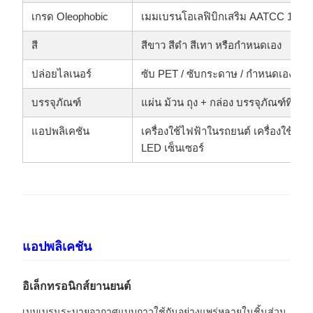
เกรด Oleophobic
เมมเบรนโอเลฟิบิกเสริม AATCC 118 เก
สี
สีขาว สีดำ สีเทา หรือกำหนดเอง
ปล่อยไลเนอร์
ซับ PET / ซับกระดาษ / กำหนดเอง
บรรจุภัณฑ์
แผ่น ม้วน ถุง + กล่อง บรรจุภัณฑ์ที่กำ
แอปพลิเคชัน
เครื่องใช้ไฟฟ้าในรถยนต์ เครื่องใช้ไฟ
LED เซ็นเซอร์
แอปพลิเคชัน
อิเล็กทรอนิกส์ยานยนต์
เมมเบรนระบายอากาศแบบกาวใช้กันอย่างแพร่หลายในชิ้นส่วน