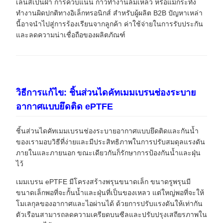
เลนส์เป็นฝ้า การควบแน่น กาวทำงานล้มเหลว หรือแม้กระทั่ง
ทำงานผิดปกติทางอิเล็กทรอนิกส์ สำหรับผู้ผลิต B2B ปัญหาเหล่า
นี้อาจนำไปสู่การร้องเรียนจากลูกค้า ค่าใช้จ่ายในการรับประกัน
และลดความน่าเชื่อถือของผลิตภัณฑ์
วิธีการแก้ไข: ชิ้นส่วนไดคัทเมมเบรนช่องระบาย
อากาศแบบยึดติด ePTFE
ชิ้นส่วนไดคัทเมมเบรนช่องระบายอากาศแบบยึดติดและกันน้ำ
ของเรามอบวิธีที่ง่ายและมีประสิทธิภาพในการปรับสมดุลแรงดัน
ภายในและภายนอก ขณะเดียวกันก็รักษาการป้องกันน้ำและฝุ่น
ไว้
เมมเบรน ePTFE มีโครงสร้างพรุนขนาดเล็ก ขนาดรูพรุนมี
ขนาดเล็กพอที่จะกั้นน้ำและฝุ่นที่เป็นของเหลว แต่ใหญ่พอที่จะให้
โมเลกุลของอากาศและไอผ่านได้ ด้วยการปรับแรงดันให้เท่ากัน
ตัวเรือนสามารถลดความเครียดบนซีลและปรับปรุงเสถียรภาพใน