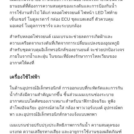
ยานยนต์ที่ต้องการความสมดุลของแรงดันและการป้องกันน้ำ
การใช้งานทั่วไป ได้แก่ หลอดไฟรถยนต์ ไฟหน้า LED ไฟท้าย
เซ็นเซอร์ โมดูลเรดาร์ กล่อง ECU ชุดแบตเตอรี่ ตัวควบคุม
มอเตอร์ โมดูลการชาร์จ และระบบกล้อง
สำหรับหลอดไฟรถยนต์ เมมเบรนจะช่วยลดการเกิดฝ้าและ
ความเครียดจากแรงดันที่เกิดจากการเปลี่ยนแปลงของอุณหภูมิ
สำหรับชุดควบคุมอิเล็กทรอนิกส์ของยานยนต์ จะช่วยปกป้องวงจร
ภายในจากน้ำและฝุ่น ในขณะที่ยังคงรักษาการไหลเวียนของ
อากาศให้คงที่
เครื่องใช้ไฟฟ้า
ในด้านอุปกรณ์อิเล็กทรอนิกส์ การออกแบบที่กะทัดรัดและการกัน
น้ำกำลังมีความสำคัญมากขึ้น ชิ้นส่วนเมมเบรนช่องระบาย
อากาศแบบไดคัทของเราเหมาะสำหรับนาฬิกาอัจฉริยะ หูฟัง
ลำโพงอัจฉริยะ อุปกรณ์สวมใส่ กล้อง พาวเวอร์แบงค์ อุปกรณ์พก
พา และอุปกรณ์อิเล็กทรอนิกส์กลางแจ้งแบบพกพา
เมมเบรนช่วยปรับปรุงประสิทธิภาพการกันน้ำ ความสมดุลของ
แรงกด ความเสถียรทางเสียง และอายุการใช้งานของผลิตภัณฑ์