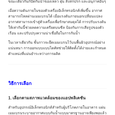
ขณะเดียวกันก็ปิดกั้นน้ำของเหลว ฝุ่น สิ่งสกปรก และอนุภาคอื่นๆ
เมื่อความดันภายในของตัวเครื่องอิเล็กทรอนิกส์เพิ่มขึ้น อากาศ
สามารถไหลผ่านเมมเบรนได้ เมื่อแรงดันภายนอกเปลี่ยนแปลง
อากาศสามารถเข้าสู่ตัวเครื่องเพื่อรักษาสมดุลได้ การปรับแรงดัน
ให้เท่ากันนี้ช่วยลดความเครียดบนซีล ป้องกันการเสียรูปของตัว
เรือน และปรับปรุงความน่าเชื่อถือในการกันน้ำ
ในเวลาเดียวกัน ชั้นกาวจะยึดเมมเบรนไว้บนพื้นผิวอุปกรณ์อย่าง
แน่นหนา การออกแบบแบบไดคัทช่วยให้ติดตั้งได้ง่ายและกำหนด
ตำแหน่งที่แม่นยำระหว่างการผลิต
วิธีการเลือก
1. เลือกตามสภาพแวดล้อมของแอปพลิเคชัน
สำหรับอุปกรณ์อิเล็กทรอนิกส์สำหรับผู้บริโภคภายในอาคาร แผ่น
เมมเบรนระบายอากาศแบบกันน้ำแบบมาตรฐานอาจเพียงพอแล้ว