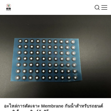
อะไหล่การตัดเจาะ Membrane กันน้ําสําหรับรถยนต์