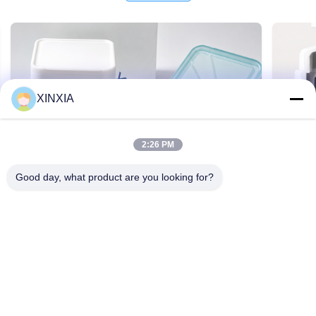
XINXIA
2:26 PM
Good day, what product are you looking for?
XINXIA เปิดตัว Apple-Peel Pull-Tab Liner
Double
สําหรับการบรรจุพัสดุสําอางในเกาหลี
และกา
2026-07-17 14:20:44
2026-07