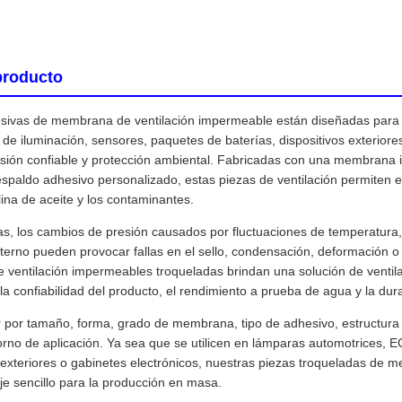
producto
sivas de membrana de ventilación impermeable están diseñadas para e
de iluminación, sensores, paquetes de baterías, dispositivos exteriore
esión confiable y protección ambiental. Fabricadas con una membrana 
spaldo adhesivo personalizado, estas piezas de ventilación permiten el
lina de aceite y los contaminantes.
s, los cambios de presión causados ​​por fluctuaciones de temperatura,
erno pueden provocar fallas en el sello, condensación, deformación o r
ventilación impermeables troqueladas brindan una solución de ventila
la confiabilidad del producto, el rendimiento a prueba de agua y la dura
por tamaño, forma, grado de membrana, tipo de adhesivo, estructura d
rno de aplicación. Ya sea que se utilicen en lámparas automotrices, 
s exteriores o gabinetes electrónicos, nuestras piezas troqueladas de 
e sencillo para la producción en masa.