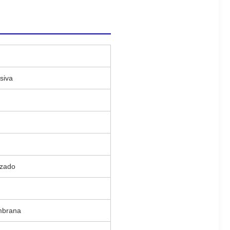
siva
izado
mbrana