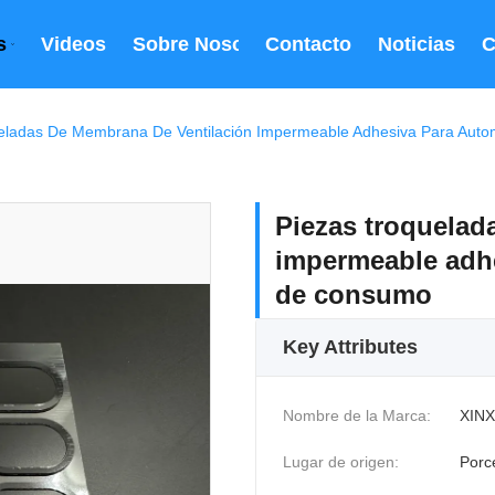
s
Videos
Sobre Nosotros
Contacto
Noticias
C
eladas De Membrana De Ventilación Impermeable Adhesiva Para Auto
Piezas troquelad
impermeable adhe
de consumo
Key Attributes
Nombre de la Marca:
XINX
Lugar de origen:
Porc