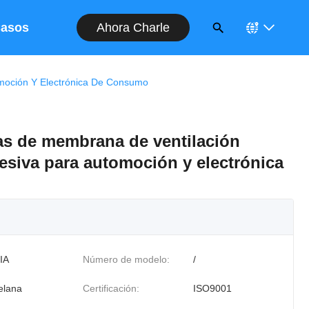
Ahora Charle
asos
moción Y Electrónica De Consumo
as de membrana de ventilación
siva para automoción y electrónica
IA
Número de modelo:
/
elana
Certificación:
ISO9001