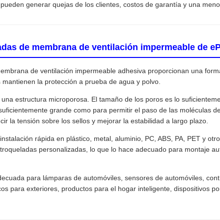
pueden generar quejas de los clientes, costos de garantía y una menor
ladas de membrana de ventilación impermeable de e
embrana de ventilación impermeable adhesiva proporcionan una forma se
s mantienen la protección a prueba de agua y polvo.
na estructura microporosa. El tamaño de los poros es lo suficiente
o suficientemente grande como para permitir el paso de las moléculas de
r la tensión sobre los sellos y mejorar la estabilidad a largo plazo.
nstalación rápida en plástico, metal, aluminio, PC, ABS, PA, PET y otr
 troqueladas personalizadas, lo que lo hace adecuado para montaje a
decuada para lámparas de automóviles, sensores de automóviles, con
icos para exteriores, productos para el hogar inteligente, dispositivos 