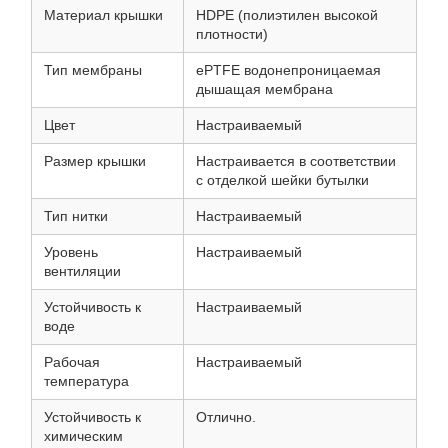
Материал крышки
HDPE (полиэтилен высокой
плотности)
Тип мембраны
ePTFE водонепроницаемая
дышащая мембрана
Цвет
Настраиваемый
Размер крышки
Настраивается в соответствии
с отделкой шейки бутылки
Тип нитки
Настраиваемый
Уровень
Настраиваемый
вентиляции
Устойчивость к
Настраиваемый
воде
Рабочая
Настраиваемый
температура
Устойчивость к
Отлично.
химическим