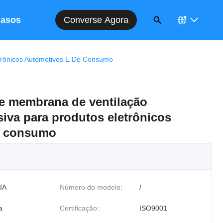
Converse Agora
asos
trônicos Automotivos E De Consumo
e membrana de ventilação
iva para produtos eletrônicos
e consumo
IA
Número do modelo:
/
a
Certificação:
ISO9001