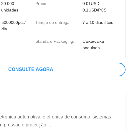
:
20.000
Preço:
0.01USD-
unidades
0.1USD/PCS
:
5000000pcs/
Tempo de entrega:
7 a 10 dias úteis
dia
Standard Packaging:
Caixa/caixa
ondulada
CONSULTE AGORA
trónica automotiva, eletrónica de consumo, sistemas
 pressão e protecção ...