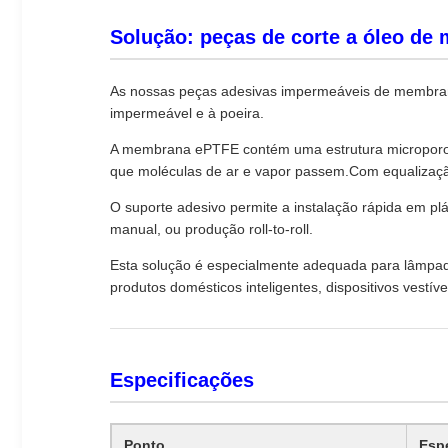
Solução: peças de corte a óleo de
As nossas peças adesivas impermeáveis de membrana 
impermeável e à poeira.
A membrana ePTFE contém uma estrutura microporous.
que moléculas de ar e vapor passem.Com equalização
O suporte adesivo permite a instalação rápida em pl
manual, ou produção roll-to-roll.
Esta solução é especialmente adequada para lâmpadas
produtos domésticos inteligentes, dispositivos vestív
Especificações
Ponto
Esp