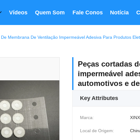
Vídeos
Quem Somos
Fale Conosco
Notícia
C
 De Membrana De Ventilação Impermeável Adesiva Para Produtos Ele
Peças cortadas d
impermeável ades
automotivos e d
Key Attributes
Marca:
XINX
Local de Origem:
Chin