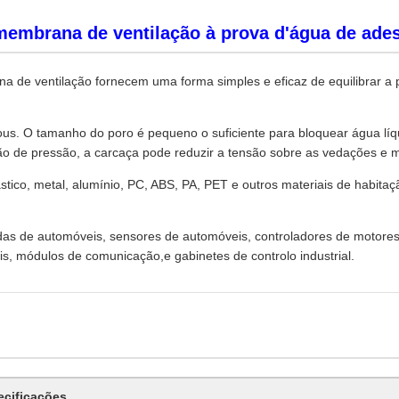
 membrana de ventilação à prova d'água de ade
de ventilação fornecem uma forma simples e eficaz de equilibrar a 
 O tamanho do poro é pequeno o suficiente para bloquear água líquid
 de pressão, a carcaça pode reduzir a tensão sobre as vedações e me
ástico, metal, alumínio, PC, ABS, PA, PET e outros materiais de habi
 de automóveis, sensores de automóveis, controladores de motores, ba
eis, módulos de comunicação,e gabinetes de controlo industrial.
ecificações