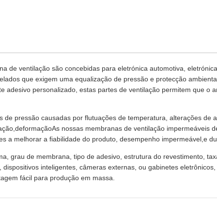
de ventilação são concebidas para eletrónica automotiva, eletrónica
 selados que exigem uma equalização de pressão e protecção ambienta
 adesivo personalizado, estas partes de ventilação permitem que o 
es de pressão causadas por flutuações de temperatura, alterações de a
sação,deformaçãoAs nossas membranas de ventilação impermeáveis de
tes a melhorar a fiabilidade do produto, desempenho impermeável,e dur
, grau de membrana, tipo de adesivo, estrutura do revestimento, taxa
 dispositivos inteligentes, câmeras externas, ou gabinetes eletrônico
tagem fácil para produção em massa.