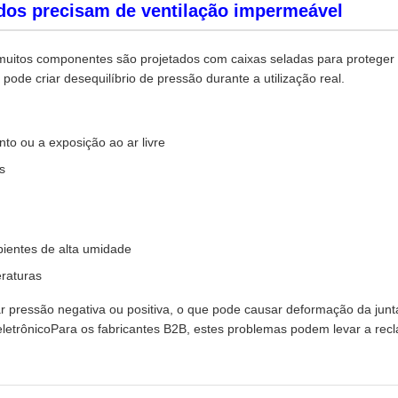
ados precisam de ventilação impermeável
uitos componentes são projetados com caixas seladas para proteger os
ode criar desequilíbrio de pressão durante a utilização real.
to ou a exposição ao ar livre
s
ientes de alta umidade
eraturas
 pressão negativa ou positiva, o que pode causar deformação da junta
trônicoPara os fabricantes B2B, estes problemas podem levar a recla