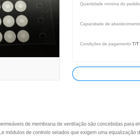
Quantidade mínima do pedido
Capacidade de abastecimento
Condições de pagamento:
T/T
permeáveis de membrana de ventilação são concebidas para ele
s,e módulos de controlo selados que exigem uma equalização de