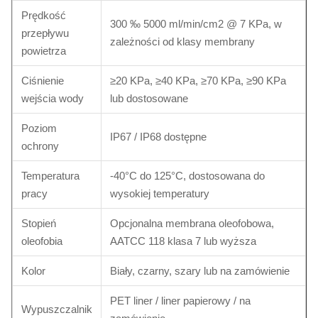
Prędkość
300 ‰ 5000 ml/min/cm2 @ 7 KPa, w
przepływu
zależności od klasy membrany
powietrza
Ciśnienie
≥20 KPa, ≥40 KPa, ≥70 KPa, ≥90 KPa
wejścia wody
lub dostosowane
Poziom
IP67 / IP68 dostępne
ochrony
Temperatura
-40°C do 125°C, dostosowana do
pracy
wysokiej temperatury
Stopień
Opcjonalna membrana oleofobowa,
oleofobia
AATCC 118 klasa 7 lub wyższa
Kolor
Biały, czarny, szary lub na zamówienie
PET liner / liner papierowy / na
Wypuszczalnik