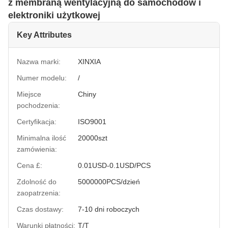
z membraną wentylacyjną do samochodów i
elektroniki użytkowej
Key Attributes
Nazwa marki:
XINXIA
Numer modelu:
/
Miejsce
Chiny
pochodzenia:
Certyfikacja:
ISO9001
Minimalna ilość
20000szt
zamówienia:
Cena £:
0.01USD-0.1USD/PCS
Zdolność do
5000000PCS/dzień
zaopatrzenia:
Czas dostawy:
7-10 dni roboczych
Warunki płatności:
T/T