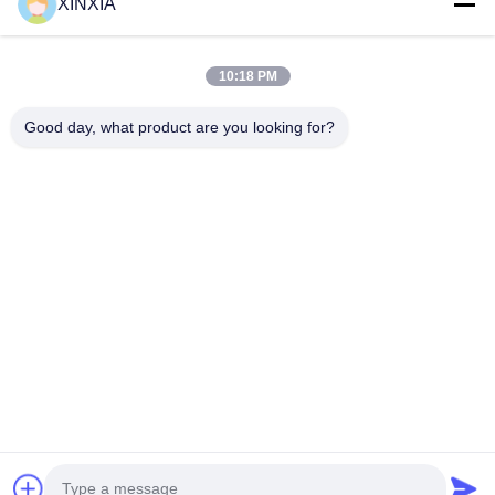
XINXIA
10:18 PM
VIDEO
플라스틱 병 진공 봉쇄 라인러 누출 방지
소독제 및 가
Good day, what product are you looking for?
알루미늄 엽물 봉쇄 가스켓 화학 및 일상
폼 Vent 
사용용 알루미늄 엽물 / 폼 진공 봉쇄
학물질 포장
Aluminum Foil / Foam Vent Liner for Chemical &
Foam Vent Lin
가능한 밀폐
Daily Use Packaging Reliable Breathable
Chemical Caps
Sealing Solution for Disinfectant, Drain Cleaner,
Solution for D
Pesticide and Household Chemical Caps Our
최고의 가격을 얻으십시오
Chemical Pack
최
Aluminum Foil / Foam Vent Liner is designed for
designed for p
chemical and daily-use liquid packaging that
both leak prev
requires both secure sealing and controlled
equalization . 
venting . It is widely used in disinfectant bottles,
bottles, house
drain cleaner containers, pesticide bottles,
detergent pack
bleach packaging, detergent caps, and other
daily chemical
daily chemical
performance wi
홈
제품 소개
동영상
회사 소개
공장 투어
품질 관리
연락처
견적 요청
© 2026 XINXIA New Material Co., Ltd. All Rights Reserved.