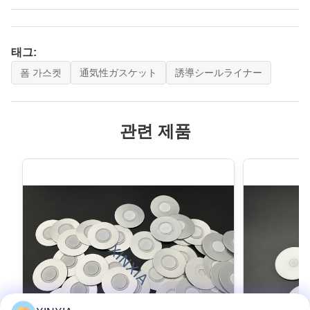
태그:
폼 가스켓
通気性ガスケット
誘導シールライナー
관련 제품