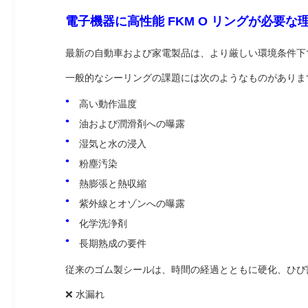
電子機器に高性能 FKM O リングが必要な
最新の自動車および家電製品は、より厳しい環境条件下
一般的なシーリングの課題には次のようなものがありま
高い動作温度
油および潤滑剤への曝露
湿気と水の浸入
粉塵汚染
熱膨張と熱収縮
紫外線とオゾンへの曝露
化学洗浄剤
長期熟成の要件
従来のゴム製シールは、時間の経過とともに硬化、ひび
❌ 水漏れ