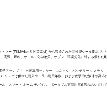
フルオロエラストマー (FKM/Viton® 同等素材) から製造された高性能シ
グは、高温、燃料、オイル、化学物質、オゾン、環境劣化に対する優れた
コンパクトな電子アセンブリ、自動車用センサー、コネクタ、バッテリー シス
、FKM O リングは優れた耐久性、長い耐用年数、および攻撃的な液体や
ジュール、スマート ホーム デバイス、ポータブル家庭用電化製品のいず