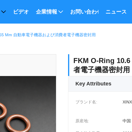
ビデオ
企業情報
お問い合わせ
ニュース
.6 × 2.65 Mm 自動車電子機器および消費者電子機器密封用
FKM O-Ring 1
者電子機器密封用
Key Attributes
ブランド名:
XINX
原産地:
中国