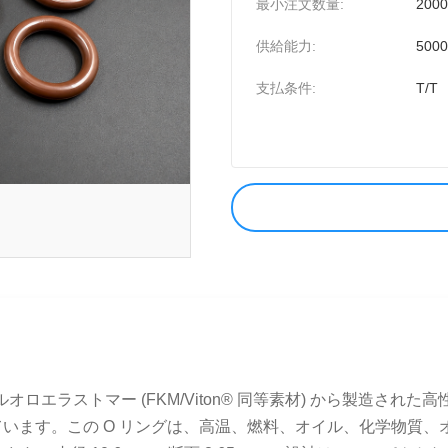
最小注文数量:
200
供給能力:
500
支払条件:
T/T
) は、高級フルオロエラストマー (FKM/Viton® 同等素材) か
います。この O リングは、高温、燃料、オイル、化学物質、