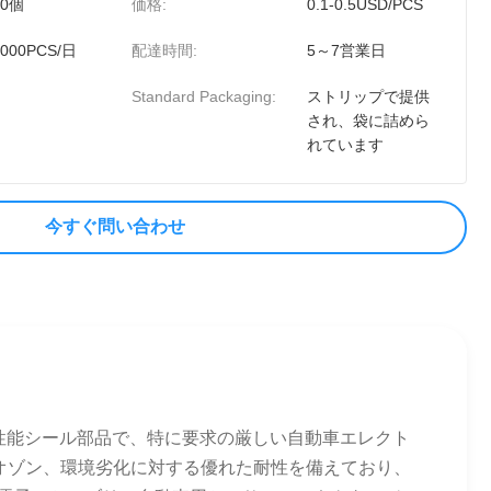
00個
価格:
0.1-0.5USD/PCS
0000PCS/日
配達時間:
5～7営業日
Standard Packaging:
ストリップで提供
され、袋に詰めら
れています
今すぐ問い合わせ
ら製造された高性能シール部品で、特に要求の厳しい自動車エレクト
オゾン、環境劣化に対する優れた耐性を備えており、