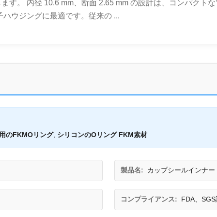
。 内径 10.6 mm、断面 2.65 mm の設計は、コンパ
ウジングに最適です。従来の ...
用のFKMOリング
,
シリコンのOリング FKM素材
製品名:
カップシールインナー
コンプライアンス:
FDA、SG