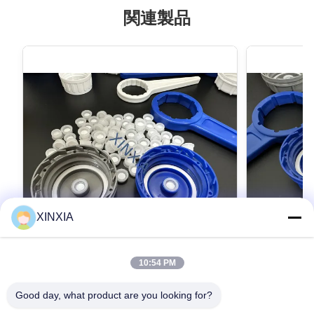
関連製品
XINXIA
VIDEO
10:54 PM
53mm 化学ドラムカバー 農薬 包装 農薬
農薬用包装
ボトル プラスチック スクリューキャップ
61mm 農
Good day, what product are you looking for?
信頼性の高
製品説明 これは53mmのプラスチックスクリュ
農用パッケージ