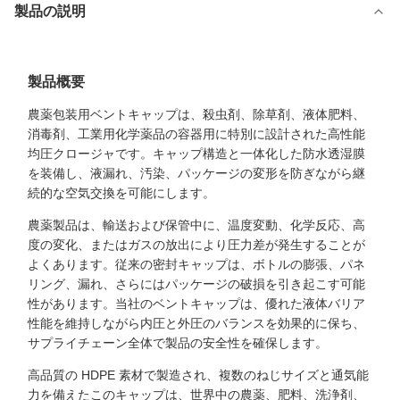
製品の説明
製品概要
農薬包装用ベントキャップは、殺虫剤、除草剤、液体肥料、
消毒剤、工業用化学薬品の容器用に特別に設計された高性能
均圧クロージャです。キャップ構造と一体化した防水透湿膜
を装備し、液漏れ、汚染、パッケージの変形を防ぎながら継
続的な空気交換を可能にします。
農薬製品は、輸送および保管中に、温度変動、化学反応、高
度の変化、またはガスの放出により圧力差が発生することが
よくあります。従来の密封キャップは、ボトルの膨張、パネ
リング、漏れ、さらにはパッケージの破損を引き起こす可能
性があります。当社のベントキャップは、優れた液体バリア
性能を維持しながら内圧と外圧のバランスを効果的に保ち、
サプライチェーン全体で製品の安全性を確保します。
高品質の HDPE 素材で製造され、複数のねじサイズと通気能
力を備えたこのキャップは、世界中の農薬、肥料、洗浄剤、