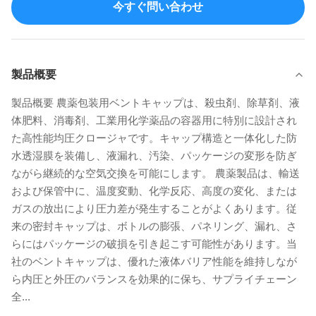
今すぐ問い合わせ
製品概要
製品概要 農薬包装用ベントキャップは、殺虫剤、除草剤、液
体肥料、消毒剤、工業用化学薬品の容器用に特別に設計され
た高性能均圧クロージャです。キャップ構造と一体化した防
水透湿膜を装備し、液漏れ、汚染、パッケージの変形を防ぎ
ながら継続的な空気交換を可能にします。 農薬製品は、輸送
および保管中に、温度変動、化学反応、高度の変化、または
ガスの放出により圧力差が発生することがよくあります。従
来の密封キャップは、ボトルの膨張、パネリング、漏れ、さ
らにはパッケージの破損を引き起こす可能性があります。当
社のベントキャップは、優れた液体バリア性能を維持しなが
ら内圧と外圧のバランスを効果的に保ち、サプライチェーン
全...