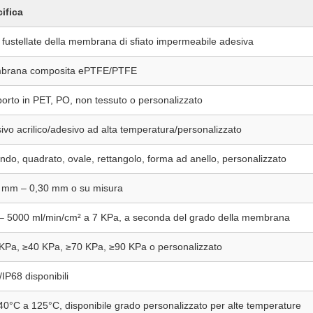
ifica
i fustellate della membrana di sfiato impermeabile adesiva
brana composita ePTFE/PTFE
orto in PET, PO, non tessuto o personalizzato
ivo acrilico/adesivo ad alta temperatura/personalizzato
ndo, quadrato, ovale, rettangolo, forma ad anello, personalizzato
 mm – 0,30 mm o su misura
– 5000 ml/min/cm² a 7 KPa, a seconda del grado della membrana
KPa, ≥40 KPa, ≥70 KPa, ≥90 KPa o personalizzato
/IP68 disponibili
40°C a 125°C, disponibile grado personalizzato per alte temperature