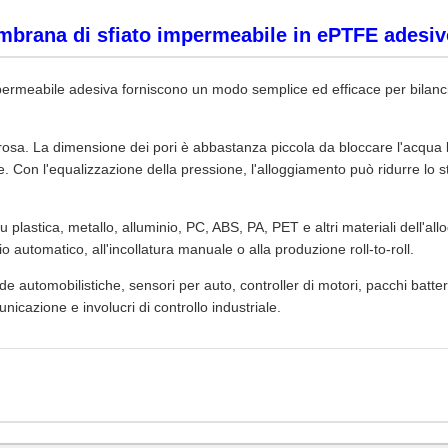
membrana di sfiato impermeabile in ePTFE adesi
impermeabile adesiva forniscono un modo semplice ed efficace per bilan
a. La dimensione dei pori è abbastanza piccola da bloccare l'acqua 
. Con l'equalizzazione della pressione, l'alloggiamento può ridurre lo str
 plastica, metallo, alluminio, PC, ABS, PA, PET e altri materiali dell'allo
 automatico, all'incollatura manuale o alla produzione roll-to-roll.
utomobilistiche, sensori per auto, controller di motori, pacchi batteria, 
unicazione e involucri di controllo industriale.