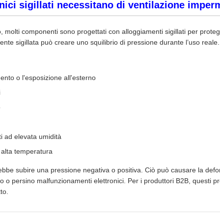
ici sigillati necessitano di ventilazione imper
o, molti componenti sono progettati con alloggiamenti sigillati per protegg
te sigillata può creare uno squilibrio di pressione durante l’uso reale.
nto o l'esposizione all'esterno
i
o
i ad elevata umidità
 alta temperatura
bbe subire una pressione negativa o positiva. Ciò può causare la defor
o o persino malfunzionamenti elettronici. Per i produttori B2B, questi
tto.