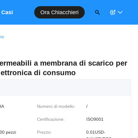
Ora Chiacchieri
Casi
mo
permeabili a membrana di scarico per
elettronica di consumo
IA
Numero di modello:
/
Certificazione:
ISO9001
00 pezzi
Prezzo:
0.01USD-