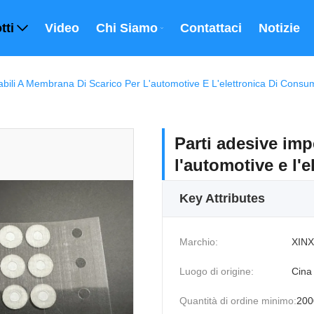
tti
Video
Chi Siamo
Contattaci
Notizie
bili A Membrana Di Scarico Per L'automotive E L'elettronica Di Consu
Parti adesive im
l'automotive e l'
Key Attributes
Marchio:
XINX
Luogo di origine:
Cina
Quantità di ordine minimo:
200