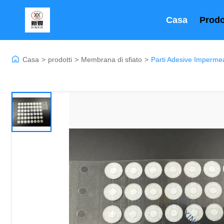
Casa
Prodo
Casa
>
prodotti
>
Membrana di sfiato
>
Parti Adesive Impermea