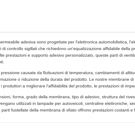
ermeabile adesiva sono progettate per l'elettronica automobilistica, l'ele
duli di controllo sigillati che richiedono un'equalizzazione affidabile del
 prestazioni e supporto adesivo personalizzato, queste parti di ventil
ti.
ni di pressione causate da fluttuazioni di temperatura, cambiamenti di alti
rmazione o riduzione della durata del prodotto. Le nostre membrane di v
 produttori a migliorare l'affidabilità del prodotto, le prestazioni di imp
oni, forma, grado della membrana, tipo di adesivo, struttura del rivest
ano utilizzati in lampade per autoveicoli, centraline elettroniche, sensor
re parti fustellate della membrana di sfiato offrono prestazioni costanti 