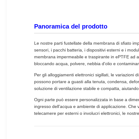
Panoramica del prodotto
Le nostre parti fustellate della membrana di sfiato imp
sensori, i pacchi batteria, i dispositivi esterni e i mo
membrana impermeabile e traspirante in ePTFE ad alte
bloccando acqua, polvere, nebbia d'olio e contaminan
Per gli alloggiamenti elettronici sigillati, le variazio
possono portare a guasti alla tenuta, condensa, defo
soluzione di ventilazione stabile e compatta, aiutando i
Ogni parte può essere personalizzata in base a dimensi
ingresso dell'acqua e ambiente di applicazione. Che veng
telecamere per esterni o involucri elettronici, le nost