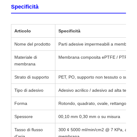
Specificità
Articolo
Specificità
Nome del prodotto
Parti adesive impermeabili a membrana d
Materiale di
Membrana composita ePTFE / PTFE
membrana
Strato di supporto
PET, PO, supporto non tessuto o su mis
Tipo di adesivo
Adesivo acrilico / adesivo ad alta temper
Forma
Rotondo, quadrato, ovale, rettangolo, an
Spessore
00,10 mm 0,30 mm o su misura
Tasso di flusso
300 ¢ 5000 ml/min/cm2 @ 7 KPa, a seco
d'aria
membrana