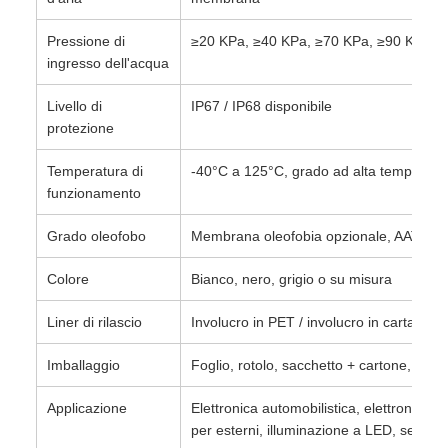
Pressione di
≥20 KPa, ≥40 KPa, ≥70 KPa, ≥90 KPa o 
ingresso dell'acqua
Livello di
IP67 / IP68 disponibile
protezione
Temperatura di
-40°C a 125°C, grado ad alta temperatur
funzionamento
Grado oleofobo
Membrana oleofobia opzionale, AATCC 1
Colore
Bianco, nero, grigio o su misura
Liner di rilascio
Involucro in PET / involucro in carta / pe
Imballaggio
Foglio, rotolo, sacchetto + cartone, imba
Applicazione
Elettronica automobilistica, elettronica
per esterni, illuminazione a LED, sensori