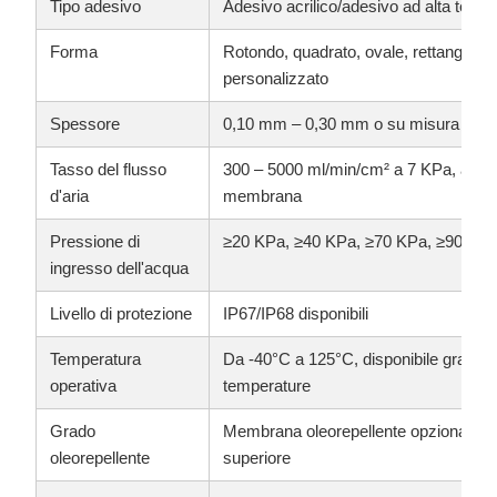
Tipo adesivo
Adesivo acrilico/adesivo ad alta temp
Forma
Rotondo, quadrato, ovale, rettangolo, 
personalizzato
Spessore
0,10 mm – 0,30 mm o su misura
Tasso del flusso
300 – 5000 ml/min/cm² a 7 KPa, a sec
d'aria
membrana
Pressione di
≥20 KPa, ≥40 KPa, ≥70 KPa, ≥90 KPa 
ingresso dell'acqua
Livello di protezione
IP67/IP68 disponibili
Temperatura
Da -40°C a 125°C, disponibile grado p
operativa
temperature
Grado
Membrana oleorepellente opzionale, 
oleorepellente
superiore