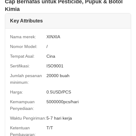
Cap Bernafas untuk Pesticide, Pupuk & Botol
Kimia
Key Attributes
Nama merek:
XINXIA
Nomor Model:
/
Tempat Asal:
Cina
Sertifikasi:
ISO9001
Jumlah pesanan
20000 buah
minimum:
Harga:
0.5USD/PCS
Kemampuan
5000000pcs/hari
Penyediaan:
Waktu Pengiriman:
5-7 hari kerja
Ketentuan
T/T
Pembayaran: