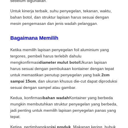
sebelum digunakan.
Untuk kinerja terbaik, suhu penyegelan, tekanan, waktu,
bahan botol, dan struktur lapisan harus sesuai dengan
mesin pengemasan dan jenis wadah pelanggan.
Bagaimana Memilih
Ketika memilih lapisan penyegelan foil aluminium yang
tergores, pembeli harus terlebih dahulu
mengkonfirmasi
diameter mulut botol
Ukuran lapisan
harus sesuai dengan pembukaan kontainer dengan tepat
untuk memastikan penutup penyegelan yang baik.
2cm
sampai 15cm
, dan ukuran khusus die-cut dapat diproduksi
sesuai dengan sampel atau gambar.
Kedua, konfirmasi
bahan wadah
Kontainer yang berbeda
mungkin membutuhkan struktur penyegelan yang berbeda,
jadi penting untuk memilih lapisan penyegelan panas yang
tepat.
Ketiga, pertimbangkan
isi produk
. Makanan kering, bubuk,