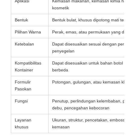
Aplikasi
Kemasan makanan, kemasan kimia harian
kosmetik
Bentuk
Bentuk bulat, khusus dipotong mati tersedi
Pilihan Warna
Perak, emas, atau permukaan yang disesu
Ketebalan
Dapat disesuaikan sesuai dengan persyara
penyegelan
Kompatibilitas
Dapat disesuaikan untuk bahan botol dan t
Kontainer
berbeda
Formulir
Potongan, gulungan, atau kemasan khusus
Pasokan
Fungsi
Penutup, perlindungan kelembaban, perli
debu, pencegahan kebocoran
Layanan
Ukuran, struktur, pencetakan, embossing,
khusus
kemasan