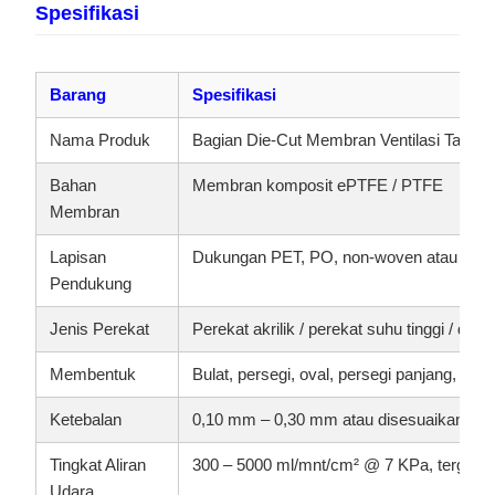
Spesifikasi
Barang
Spesifikasi
Nama Produk
Bagian Die-Cut Membran Ventilasi Tahan 
Bahan
Membran komposit ePTFE / PTFE
Membran
Lapisan
Dukungan PET, PO, non-woven atau khu
Pendukung
Jenis Perekat
Perekat akrilik / perekat suhu tinggi / dis
Membentuk
Bulat, persegi, oval, persegi panjang, ben
Ketebalan
0,10 mm – 0,30 mm atau disesuaikan
Tingkat Aliran
300 – 5000 ml/mnt/cm² @ 7 KPa, tergant
Udara