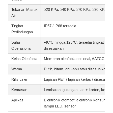
Tekanan Masuk
≥20 KPa, ≥40 KPa, ≥70 KPa, ≥90 KPa ata
Air
Tingkat
IP67 / IP68 tersedia
Perlindungan
Suhu
-40°C hingga 125°C, tersedia tingkat suhu
Operasional
disesuaikan
Kelas Oleofobia
Membran oleofobia opsional, AATCC 118 gr
Warna
Putih, hitam, abu-abu atau disesuaikan
Rilis Liner
Lapisan PET / lapisan kertas / disesuaika
Kemasan
Lembaran, gulungan, tas + karton, kema
Aplikasi
Elektronik otomotif, elektronik konsumen,
lampu LED, sensor