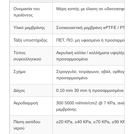
Ονομασία του
Μέρη κοπής με έλαση σε υδατοασφαλείς 
προϊόντος
Υλικό μεμβράνης
Συσκευαστική μεμβράνη ePTFE / PTFE
Τάξη υποστήριξης
ΠΕΤ, ΠΟ, μη υφασμένα ή προσαρμοσμέν
Τύπος
Ακρυλική κόλλα / κολλήματα υψηλής θερ
συγκολλητικού
προσαρμοσμένα
Σχήμα
Στρογγυλό, τετράγωνο, οβάλ, ορθογώνιο,
προσαρμοσμένο
Δάχος
0.10 mm 30 mm ή προσαρμοσμένα
Αεροδιαρροή
300 5000 ml/min/cm2 @ 7 KPa, ανάλογα 
μεμβράνης
Πίεση εισόδου
≥20 KPa, ≥40 KPa, ≥70 KPa, ≥90 KPa ή
νερού