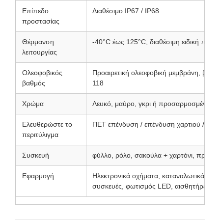
Επίπεδο
Διαθέσιμο IP67 / IP68
προστασίας
Θέρμανση
-40°C έως 125°C, διαθέσιμη ειδική ποιό
λειτουργίας
Ολεοφοβικός
Προαιρετική ολεοφοβική μεμβράνη, βαθ
βαθμός
118
Χρώμα
Λευκό, μαύρο, γκρι ή προσαρμοσμένο
Ελευθερώστε το
ΠΕΤ επένδυση / επένδυση χαρτιού / εξατ
περιτύλιγμα
Συσκευή
φύλλο, ρόλο, σακούλα + χαρτόνι, προσ
Εφαρμογή
Ηλεκτρονικά οχήματα, καταναλωτικά ηλεκ
συσκευές, φωτισμός LED, αισθητήρες