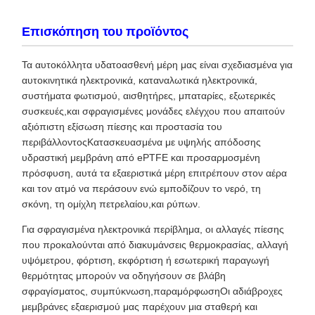
Επισκόπηση του προϊόντος
Τα αυτοκόλλητα υδατοασθενή μέρη μας είναι σχεδιασμένα για
αυτοκινητικά ηλεκτρονικά, καταναλωτικά ηλεκτρονικά,
συστήματα φωτισμού, αισθητήρες, μπαταρίες, εξωτερικές
συσκευές,και σφραγισμένες μονάδες ελέγχου που απαιτούν
αξιόπιστη εξίσωση πίεσης και προστασία του
περιβάλλοντοςΚατασκευασμένα με υψηλής απόδοσης
υδραστική μεμβράνη από ePTFE και προσαρμοσμένη
πρόσφυση, αυτά τα εξαεριστικά μέρη επιτρέπουν στον αέρα
και τον ατμό να περάσουν ενώ εμποδίζουν το νερό, τη
σκόνη, τη ομίχλη πετρελαίου,και ρύπων.
Για σφραγισμένα ηλεκτρονικά περίβλημα, οι αλλαγές πίεσης
που προκαλούνται από διακυμάνσεις θερμοκρασίας, αλλαγή
υψόμετρου, φόρτιση, εκφόρτιση ή εσωτερική παραγωγή
θερμότητας μπορούν να οδηγήσουν σε βλάβη
σφραγίσματος, συμπύκνωση,παραμόρφωσηΟι αδιάβροχες
μεμβράνες εξαερισμού μας παρέχουν μια σταθερή και