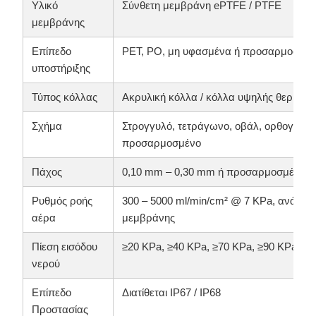
Υλικό
Σύνθετη μεμβράνη ePTFE / PTFE
μεμβράνης
Επίπεδο
PET, PO, μη υφασμένα ή προσαρμοσμέν
υποστήριξης
Τύπος κόλλας
Ακρυλική κόλλα / κόλλα υψηλής θερμοκ
Σχήμα
Στρογγυλό, τετράγωνο, οβάλ, ορθογώνιο
προσαρμοσμένο
Πάχος
0,10 mm – 0,30 mm ή προσαρμοσμένο
Ρυθμός ροής
300 – 5000 ml/min/cm² @ 7 KPa, ανάλογα
αέρα
μεμβράνης
Πίεση εισόδου
≥20 KPa, ≥40 KPa, ≥70 KPa, ≥90 KPa ή
νερού
Επίπεδο
Διατίθεται IP67 / IP68
Προστασίας