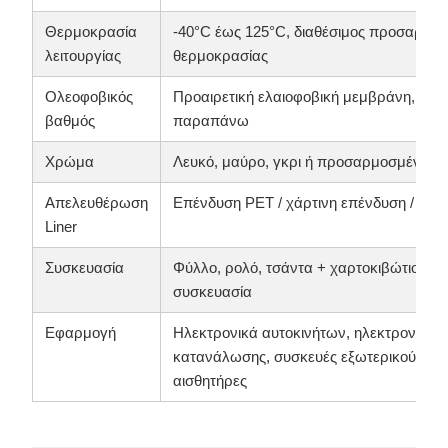
Θερμοκρασία
-40°C έως 125°C, διαθέσιμος προσαρμο
λειτουργίας
θερμοκρασίας
Ολεοφοβικός
Προαιρετική ελαιοφοβική μεμβράνη, AA
βαθμός
παραπάνω
Χρώμα
Λευκό, μαύρο, γκρι ή προσαρμοσμένο
Απελευθέρωση
Επένδυση PET / χάρτινη επένδυση / πρ
Liner
Συσκευασία
Φύλλο, ρολό, τσάντα + χαρτοκιβώτιο, 
συσκευασία
Εφαρμογή
Ηλεκτρονικά αυτοκινήτων, ηλεκτρονικά ε
κατανάλωσης, συσκευές εξωτερικού χώρ
αισθητήρες