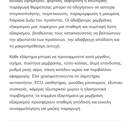
αλλαγή υψομέτρου, φόρτιση, εκφόρτιση ή εσωτερική
παραγωγή θερμότητας μπορεί να οδηγήσουν σε αστοχία
στεγανοποίησης, συμπύκνωση, παραμόρφωση ή μειωμένη
διάρκεια ζωής του προϊόντος. Οι αδιάβροχες μεμβράνες
εξαερισμού μας παρέχουν μια σταθερή και συμπαγή λύση
εξαερισμού, βοηθώντας τους κατασκευαστές να βελτιώσουν
την αξιοπιστία των προϊόντων, την αδιάβροχη απόδοση και
τη μακροπρόθεσμη αντοχή.
Κάθε εξάρτημα μπορεί να προσαρμοστεί κατά μέγεθος,
σχήμα, ποιότητα μεμβράνης, τύπο κόλλας, δομή επένδυσης,
ρυθμό ροής αέρα, πίεση εισόδου νερού και περιβάλλον
εφαρμογής. Είτε χρησιμοποιούνται σε λαμπτήρες
αυτοκινήτου, ECU, αισθητήρες, μονάδες μπαταριών, έξυπνες
συσκευές, κάμερες εξωτερικού χώρου ή ηλεκτρονικά
περιβλήματα, τα κομμένα εξαρτήματα με μεμβράνη
εξαερισμού προσφέρουν σταθερή απόδοση και εύκολη
συναρμολόγηση για μαζική παραγωγή.