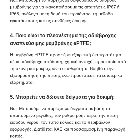
Ναί. Μπορούμε να παρέχουμε διαφορετικούς βαθμούς
μεμβράνης για να ικανοποιήσουμε τις απαιτήσεις IP67 ή
IP68, ανάλογα με τη δομή του προϊόντος, τη μέθοδο
εγκατάστασης και τις συνθήκες δοκιμής.
4. Ποιο είναι το πλεονέκτημα της αδιάβροχης
αναπνεύσιμης μεμβράνης ePTFE;
Η μεμβράνη ePTFE προσφέρει εξαιρετική διαπερατότητα
αέρα, αδιάβροχη απόδοση, χημική αντοχή, προστασία από
τη σκόνη και μακροχρόνια σταθερότητα. Βοηθά στην
εξισορρόπηση της πίεσης ενώ προστατεύει τα εσωτερικά
εξαρτήματα.
5. Μπορείτε να δώσετε δείγματα για δοκιμή;
Ναί. Μπορούμε να παρέχουμε δείγματα με βάση το
απαιτούμενο μέγεθος, τον ρυθμό ροής αέρα, την πίεση
εισόδου νερού, τον τύπο κόλλας και το περιβάλλον
εφαρμογής. Διατίθεται ΚΑΕ και προσαρμοσμένη παραγωγή
κοπής.