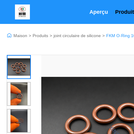
Aperçu
Produi
Maison
>
Produits
>
joint circulaire de silicone
>
FKM O-Ring 10,