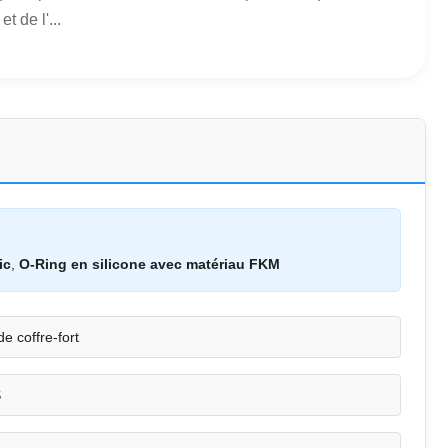
 de l'...
ic
,
O-Ring en silicone avec matériau FKM
e coffre-fort
S