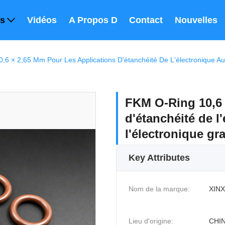
ts
Vidéos
A Propos De Nous
Contact
Nouvelles
6 × 2,65 Mm Pour Les Applications D'étanchéité De L'électronique Au
FKM O-Ring 10,6 
d'étanchéité de l
l'électronique gr
Key Attributes
Nom de la marque:
XINX
Lieu d'origine:
CHI