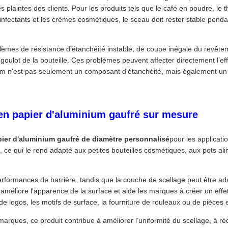
es plaintes des clients. Pour les produits tels que le café en poudre, l
nfectants et les crèmes cosmétiques, le sceau doit rester stable pendan
èmes de résistance d’étanchéité instable, de coupe inégale du revête
goulot de la bouteille. Ces problèmes peuvent affecter directement l’ef
ium n'est pas seulement un composant d'étanchéité, mais également un 
 en papier d'aluminium gaufré sur mesure
pier d'aluminium gaufré de diamètre personnalisé
pour les applicati
, ce qui le rend adapté aux petites bouteilles cosmétiques, aux pots ali
erformances de barrière, tandis que la couche de scellage peut être a
ef améliore l'apparence de la surface et aide les marques à créer un ef
e logos, les motifs de surface, la fourniture de rouleaux ou de pièce
marques, ce produit contribue à améliorer l’uniformité du scellage, à réd