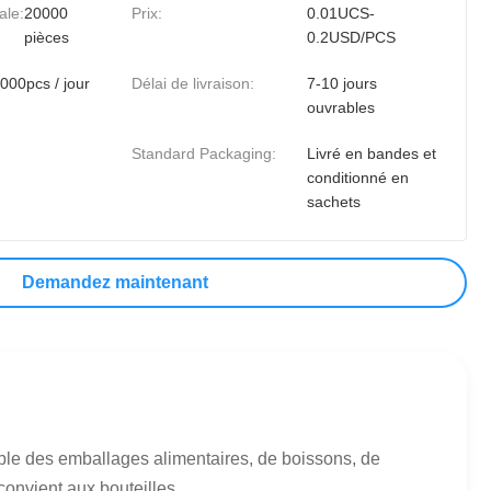
ale:
20000
Prix:
0.01UCS-
pièces
0.2USD/PCS
000pcs / jour
Délai de livraison:
7-10 jours
ouvrables
Standard Packaging:
Livré en bandes et
conditionné en
sachets
Demandez maintenant
able des emballages alimentaires, de boissons, de
vient aux bouteilles, ...