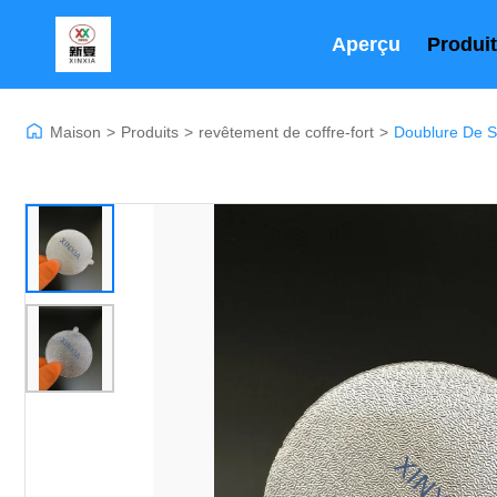
Aperçu
Produi
Maison
>
Produits
>
revêtement de coffre-fort
>
Doublure De S