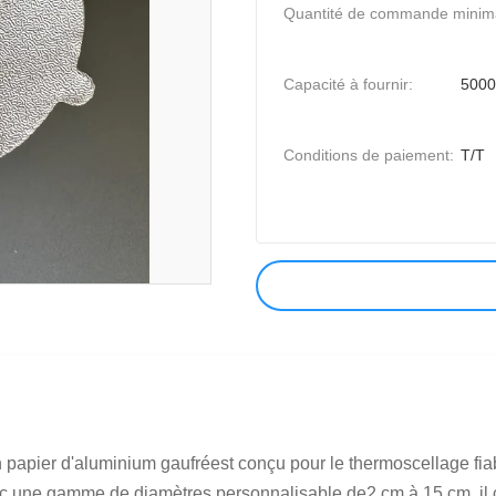
Quantité de commande minim
Capacité à fournir:
5000
Conditions de paiement:
T/T
n papier d'aluminium gaufréest conçu pour le thermoscellage fi
c une gamme de diamètres personnalisable de2 cm à 15 cm, il con