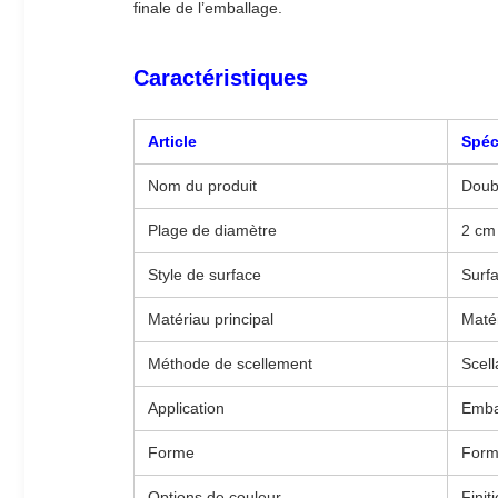
finale de l’emballage.
Caractéristiques
Article
Spéc
Nom du produit
Doubl
Plage de diamètre
2 cm
Style de surface
Surfa
Matériau principal
Matér
Méthode de scellement
Scell
Application
Emba
Forme
Form
Options de couleur
Finit