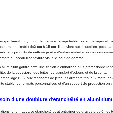
um gaufré
est conçu pour le thermoscellage fiable des emballages alime
s personnalisable de
2 cm à 15 cm
, il convient aux bouteilles, pots, c
els, aux produits de nettoyage et à d'autres emballages de consommati
t confère au sceau une texture visuelle haut de gamme.
n aluminium gaufré offre une finition d'emballage plus professionnelle 
dité, de la poussière, des fuites, du transfert d’odeurs et de la contami
d'emballage B2B, aux fabricants de produits alimentaires, aux marques 
té stable, de formats personnalisés et d'un support de production en v
soin d'une doublure d'étanchéité en aluminium 
diens, une mauvaise étanchéité peut entraîner de graves problèmes tel