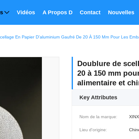
ts
Vidéos
A Propos De Nous
Contact
Nouvelles
cellage En Papier D'aluminium Gaufré De 20 À 150 Mm Pour Les Emba
Doublure de scel
20 à 150 mm pour
alimentaire et ch
Key Attributes
Nom de la marque:
XINX
Lieu d'origine:
Chin