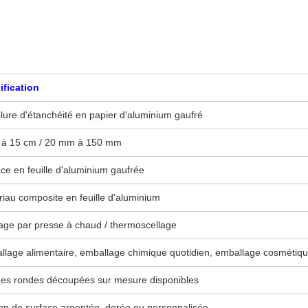
ification
ure d'étanchéité en papier d'aluminium gaufré
 à 15 cm / 20 mm à 150 mm
ce en feuille d'aluminium gaufrée
iau composite en feuille d'aluminium
age par presse à chaud / thermoscellage
llage alimentaire, emballage chimique quotidien, emballage cosmétiq
es rondes découpées sur mesure disponibles
ion de surface argentée, dorée ou personnalisée