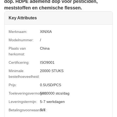
dop. HDPE ademend dop voor pesticiden,
meststoffen en chemische flessen.
Key Attributes
Merknaam:
XINXIA
Modelnummer:
/
Plaats van
China
herkomst:
Certificering:
ISO9001
Minimale
20000 STUKS
bestelhoeveelheid:
Prijs:
0.5USD/PCS
Toeleveringsvermogen:
5000000 stcs/dag
Leveringstermijn:
5-7 werkdagen
Betalingsvoorwaarden:
T/T