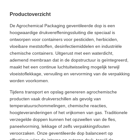
Productoverzicht
De Agrochemical Packaging geventileerde dop is een
hoogwaardige drukvereffeningssluiting die speciaal is
ontworpen voor containers voor pesticiden, herbiciden,
vloeibare meststoffen, desinfectiemiddelen en industriële
chemische containers. Uitgerust met een waterdicht,
ademend membraan dat in de dopstructuur is geïntegreerd,
maakt het een continue luchtuitwisseling mogelijk terwijl
vloeistoflekkage, vervuiling en vervorming van de verpakking
worden voorkomen.
Tijdens transport en opslag genereren agrochemische
producten vaak drukverschillen als gevolg van
temperatuurschommelingen, chemische reacties,
hoogteveranderingen of het vrijkomen van gas. Traditionele
verzegelde doppen kunnen het opzwellen van de fles,
paneelvorming, lekkage of zelfs verpakkingsfouten
veroorzaken. Onze geventileerde dop balanceert op
effectieve wijze de interne en externe druk, terwijl de