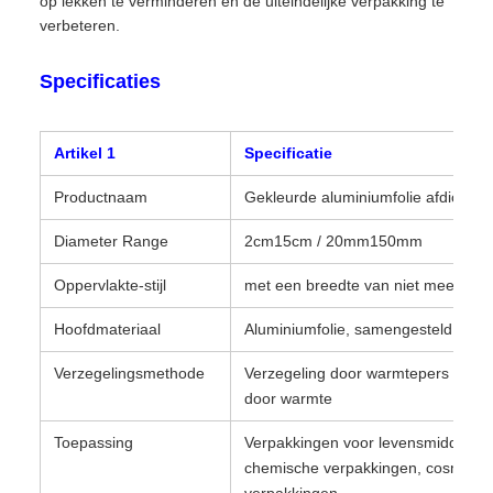
op lekken te verminderen en de uiteindelijke verpakking te
verbeteren.
Specificaties
Artikel 1
Specificatie
Productnaam
Gekleurde aluminiumfolie afdichting
Diameter Range
2cm15cm / 20mm150mm
Oppervlakte-stijl
met een breedte van niet meer da
Hoofdmateriaal
Aluminiumfolie, samengesteld mater
Verzegelingsmethode
Verzegeling door warmtepers / verz
door warmte
Toepassing
Verpakkingen voor levensmiddelen, 
chemische verpakkingen, cosmetis