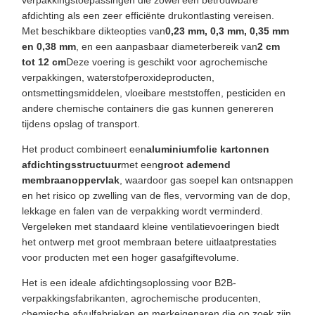
verpakkingstoepassingen die zowel een betrouwbare
afdichting als een zeer efficiënte drukontlasting vereisen.
Met beschikbare dikteopties van
0,23 mm, 0,3 mm, 0,35 mm
en 0,38 mm
, en een aanpasbaar diameterbereik van
2 cm
tot 12 cm
Deze voering is geschikt voor agrochemische
verpakkingen, waterstofperoxideproducten,
ontsmettingsmiddelen, vloeibare meststoffen, pesticiden en
andere chemische containers die gas kunnen genereren
tijdens opslag of transport.
Het product combineert een
aluminiumfolie kartonnen
afdichtingsstructuur
met een
groot ademend
membraanoppervlak
, waardoor gas soepel kan ontsnappen
en het risico op zwelling van de fles, vervorming van de dop,
lekkage en falen van de verpakking wordt verminderd.
Vergeleken met standaard kleine ventilatievoeringen biedt
het ontwerp met groot membraan betere uitlaatprestaties
voor producten met een hoger gasafgiftevolume.
Het is een ideale afdichtingsoplossing voor B2B-
verpakkingsfabrikanten, agrochemische producenten,
chemische afvulfabrieken en merkeigenaren die op zoek zijn