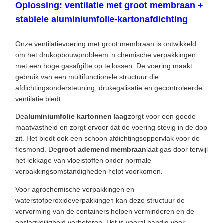
Oplossing: ventilatie met groot membraan +
stabiele aluminiumfolie-kartonafdichting
Onze ventilatievoering met groot membraan is ontwikkeld
om het drukopbouwprobleem in chemische verpakkingen
met een hoge gasafgifte op te lossen. De voering maakt
gebruik van een multifunctionele structuur die
afdichtingsondersteuning, drukegalisatie en gecontroleerde
ventilatie biedt.
De
aluminiumfolie kartonnen laag
zorgt voor een goede
maatvastheid en zorgt ervoor dat de voering stevig in de dop
zit. Het biedt ook een schoon afdichtingsoppervlak voor de
flesmond. De
groot ademend membraan
laat gas door terwijl
het lekkage van vloeistoffen onder normale
verpakkingsomstandigheden helpt voorkomen.
Voor agrochemische verpakkingen en
waterstofperoxideverpakkingen kan deze structuur de
vervorming van de containers helpen verminderen en de
opslagveiligheid verbeteren. Het is vooral handig voor