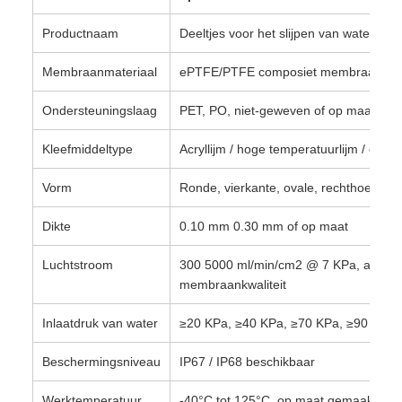
Productnaam
Deeltjes voor het slijpen van waterdi
Membraanmateriaal
ePTFE/PTFE composiet membraan
Ondersteuningslaag
PET, PO, niet-geweven of op maat ge
Kleefmiddeltype
Acryllijm / hoge temperatuurlijm / op m
Vorm
Ronde, vierkante, ovale, rechthoekige,
Dikte
0.10 mm 0.30 mm of op maat
Luchtstroom
300 5000 ml/min/cm2 @ 7 KPa, afhanke
membraankwaliteit
Inlaatdruk van water
≥20 KPa, ≥40 KPa, ≥70 KPa, ≥90 KPa 
Beschermingsniveau
IP67 / IP68 beschikbaar
Werktemperatuur
-40°C tot 125°C, op maat gemaakte h