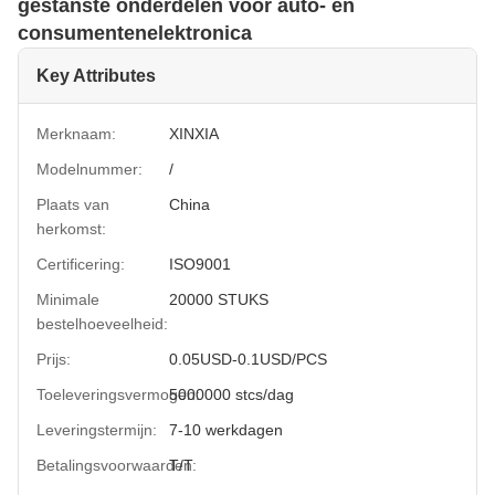
gestanste onderdelen voor auto- en
consumentenelektronica
Key Attributes
Merknaam:
XINXIA
Modelnummer:
/
Plaats van
China
herkomst:
Certificering:
ISO9001
Minimale
20000 STUKS
bestelhoeveelheid:
Prijs:
0.05USD-0.1USD/PCS
Toeleveringsvermogen:
5000000 stcs/dag
Leveringstermijn:
7-10 werkdagen
Betalingsvoorwaarden:
T/T