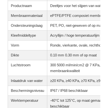
Productnaam
Deeltjes voor het slijpen van water
Membraanmateriaal
ePTFE/PTFE composiet membraan
Ondersteuningslaag
PET, PO, niet-geweven of op maat 
Kleefmiddeltype
Acryllijm / hoge temperatuurlijm / op
Vorm
Ronde, vierkante, ovale, rechthoekig
Dikte
0.10 mm 0.30 mm of op maat
Luchtstroom
300 5000 ml/min/cm2 @ 7 KPa, afhan
membraankwaliteit
Inlaatdruk van water
≥20 KPa, ≥40 KPa, ≥70 KPa, ≥90 KP
Beschermingsniveau
IP67 / IP68 beschikbaar
Werktemperatuur
-40°C tot 125°C, op maat gemaakte 
beschikbaar