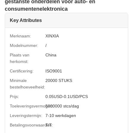
gestanste onderdelen voor auto- en
consumentenelektronica
Key Attributes
Merknaam:
XINXIA
Modelnummer:
/
Plaats van
China
herkomst:
Certificering:
ISO9001
Minimale
20000 STUKS
bestelhoeveelheid:
Prijs:
0.05USD-0.1USD/PCS
Toeleveringsvermogen:
5000000 stcs/dag
Leveringstermijn:
7-10 werkdagen
Betalingsvoorwaarden:
T/T