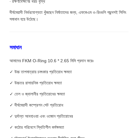
∙ রক্ষণাবেক্ষণের খরচ বৃদ্ধি
দীর্ঘমেয়াদী নির্ভরযোগ্যতা খুঁজছেন নির্মাতাদের জন্য, এফকেএম ও-রিংগুলি পছন্দসই সিলিং
সমাধান হয়ে উঠেছে।
সমাধান
আমাদের FKM O-Ring 10.6 * 2.65 মিমি প্রদান করেঃ
✓ উচ্চ তাপমাত্রায় চমৎকার প্রতিরোধ ক্ষমতা
✓ উচ্চতর রাসায়নিক প্রতিরোধ ক্ষমতা
✓ তেল ও জ্বালানীর প্রতিরোধের ক্ষমতা
✓ দীর্ঘমেয়াদী কম্প্রেশন সেট প্রতিরোধ
✓ দুর্দান্ত আবহাওয়া এবং ওজোন প্রতিরোধের
✓ কঠোর পরিবেশে স্থিতিশীল কর্মক্ষমতা