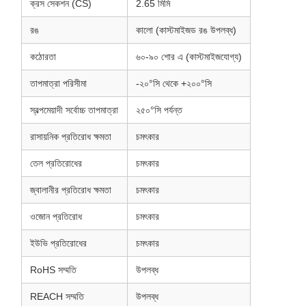
ক্রস সেকশন (CS)
2.65 মিমি
রঙ
কালো (কাস্টমাইজড রঙ উপলব্ধ)
কঠোরতা
৬০-৯০ শোর এ (কাস্টমাইজযোগ্য)
তাপমাত্রা পরিসীমা
-২০°সি থেকে +২০০°সি
স্বল্পমেয়াদী সর্বোচ্চ তাপমাত্রা
২৫০°সি পর্যন্ত
রাসায়নিক প্রতিরোধ ক্ষমতা
চমৎকার
তেল প্রতিরোধের
চমৎকার
জ্বালানীর প্রতিরোধ ক্ষমতা
চমৎকার
ওজোন প্রতিরোধ
চমৎকার
ইউভি প্রতিরোধের
চমৎকার
RoHS সম্মতি
উপলব্ধ
REACH সম্মতি
উপলব্ধ