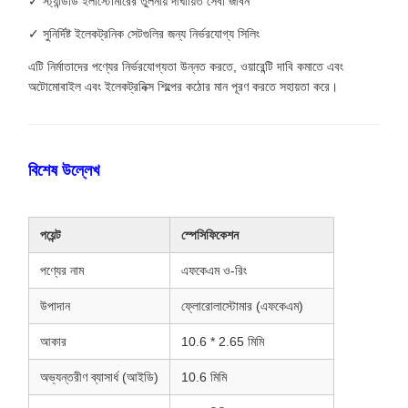
✓ স্ট্যান্ডার্ড ইলাস্টোমারের তুলনায় দীর্ঘায়িত সেবা জীবন
✓ সুনির্দিষ্ট ইলেকট্রনিক সেটগুলির জন্য নির্ভরযোগ্য সিলিং
এটি নির্মাতাদের পণ্যের নির্ভরযোগ্যতা উন্নত করতে, ওয়ারেন্টি দাবি কমাতে এবং
অটোমোবাইল এবং ইলেকট্রনিক্স শিল্পের কঠোর মান পূরণ করতে সহায়তা করে।
বিশেষ উল্লেখ
পয়েন্ট
স্পেসিফিকেশন
পণ্যের নাম
এফকেএম ও-রিং
উপাদান
ফ্লোরোলাস্টোমার (এফকেএম)
আকার
10.6 * 2.65 মিমি
অভ্যন্তরীণ ব্যাসার্ধ (আইডি)
10.6 মিমি