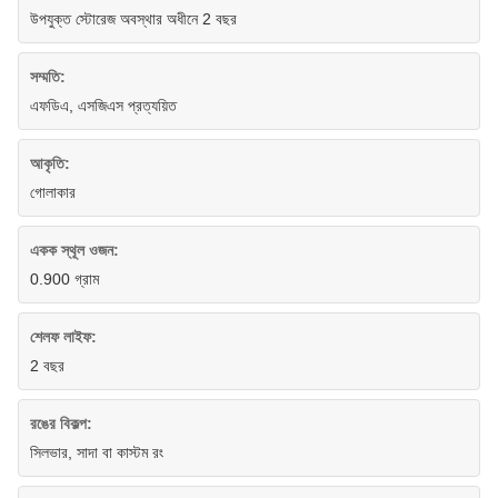
উপযুক্ত স্টোরেজ অবস্থার অধীনে 2 বছর
সম্মতি:
এফডিএ, এসজিএস প্রত্যয়িত
আকৃতি:
গোলাকার
একক স্থূল ওজন:
0.900 গ্রাম
শেলফ লাইফ:
2 বছর
রঙের বিকল্প:
সিলভার, সাদা বা কাস্টম রং