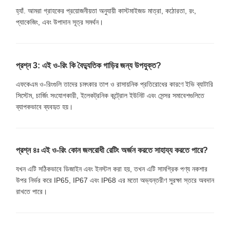
হ্যাঁ. আমরা গ্রাহকের প্রয়োজনীয়তা অনুযায়ী কাস্টমাইজড মাত্রা, কঠোরতা, রং,
প্যাকেজিং, এবং উপাদান সূত্র সমর্থন।
প্রশ্ন 3: এই ও-রিং কি বৈদ্যুতিক গাড়ির জন্য উপযুক্ত?
এফকেএম ও-রিংগুলি তাদের চমৎকার তাপ ও রাসায়নিক প্রতিরোধের কারণে ইভি ব্যাটারি
সিস্টেম, চার্জিং সংযোগকারী, ইলেকট্রনিক কন্ট্রোল ইউনিট এবং সেন্সর সমাবেশগুলিতে
ব্যাপকভাবে ব্যবহৃত হয়।
প্রশ্ন ৪ঃ এই ও-রিং কোন জলরোধী রেটিং অর্জন করতে সাহায্য করতে পারে?
যখন এটি সঠিকভাবে ডিজাইন এবং ইনস্টল করা হয়, তখন এটি সামগ্রিক পণ্য নকশার
উপর নির্ভর করে IP65, IP67 এবং IP68 এর মতো অভ্যন্তরীণ সুরক্ষা স্তরে অবদান
রাখতে পারে।