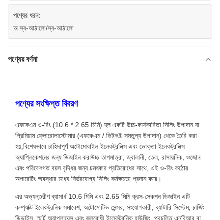
পণ্যের ধরন:
অ স্ব-আঠালো/স্ব-আঠালো
পণ্যের বর্ণনা
পণ্যের সংক্ষিপ্ত বিবরণ
এফকেএম ও-রিং (10.6 * 2.65 মিমি) হল একটি উচ্চ-কার্যকারিতা সিলিং উপাদান যা
প্রিমিয়াম ফ্লোরোলাস্টোমার (এফকেএম / ভিটন® সমতুল্য উপাদান) থেকে তৈরি করা
হয়,বিশেষভাবে চাহিদাপূর্ণ অটোমোবাইল ইলেকট্রনিক্স এবং ভোক্তা ইলেকট্রনিক্স
অ্যাপ্লিকেশনের জন্য ডিজাইন করাউচ্চ তাপমাত্রা, জ্বালানী, তেল, রাসায়নিক, ওজোন
এবং পরিবেশগত বয়স বৃদ্ধির জন্য চমৎকার প্রতিরোধের সাথে, এই ও-রিং কঠোর
অপারেটিং অবস্থার মধ্যে নির্ভরযোগ্য সিলিং কর্মক্ষমতা প্রদান করে।
এর অভ্যন্তরীণ ব্যাসার্ধ 10.6 মিমি এবং 2.65 মিমি ক্রস-সেকশন ডিজাইন এটি
কম্প্যাক্ট ইলেকট্রনিক সমাবেশ, অটোমোটিভ সেন্সর, সংযোগকারী, ব্যাটারি সিস্টেম, চার্জিং
ডিভাইস, স্মার্ট অ্যাপ্লায়েন্স,এবং জলরোধী ইলেকট্রনিক হাউজিং. প্রচলিত এনবিআর বা