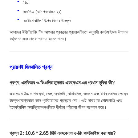
রিচ
এফডিএ (যদি প্রয়োজন হয়)
অটোমোবাইল শিল্পের বিশেষ উল্লেখ
আমাদের ইঞ্জিনিয়ারিং টিম আপনার প্রকল্পের প্রয়োজনীয়তা অনুযায়ী কাস্টমাইজড উপাদান
ফর্মুলেশন এবং মাত্রা প্রদান করতে পারে।
প্রায়শই জিজ্ঞাসিত প্রশ্ন
প্রশ্ন: এনবিআর ও-রিংগুলির তুলনায় এফকেএম-এর প্রধান সুবিধা কী?
এফকেএম উচ্চ তাপমাত্রা, তেল, জ্বালানী, রাসায়নিক, ওজোন এবং বার্ধক্যজনিত ক্ষেত্রে
উল্লেখযোগ্যভাবে ভাল প্রতিরোধের প্রস্তাব দেয়। এটি সাধারণত মোটরগাড়ি এবং
ইলেকট্রনিক্স অ্যাপ্লিকেশনগুলিতে দীর্ঘতর পরিষেবা জীবন সরবরাহ করে।
প্রশ্ন 2: 10.6 * 2.65 মিমি এফকেএম ও-রিং কাস্টমাইজ করা যায়?