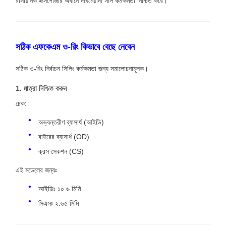
রাসায়নিক এক্সপোজার অধীনে দীর্ঘমেয়াদী সীল কর্মক্ষমতা নিশ্চিত করে।
সঠিক এফকেএম ও-রিং কিভাবে বেছে নেবেন
সঠিক ও-রিং নির্বাচন সিলিং কর্মক্ষমতা জন্য সমালোচনামূলক।
1. মাত্রা নিশ্চিত করুন
চেক:
অভ্যন্তরীণ ব্যাসার্ধ (আইডি)
বাইরের ব্যাসার্ধ (OD)
ক্রস সেকশন (CS)
এই মডেলের জন্যঃ
আইডিঃ ১০.৬ মিমি
সিএসঃ ২.৬৫ মিমি