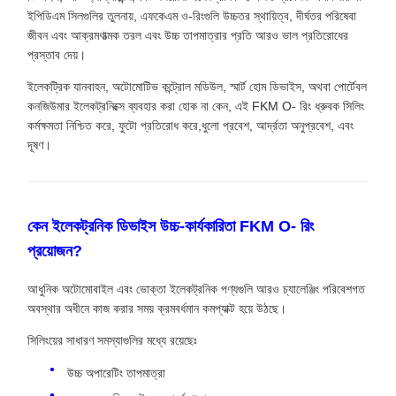
ইপিডিএম সিলগুলির তুলনায়, এফকেএম ও-রিংগুলি উচ্চতর স্থায়িত্ব, দীর্ঘতর পরিষেবা
জীবন এবং আক্রমণাত্মক তরল এবং উচ্চ তাপমাত্রার প্রতি আরও ভাল প্রতিরোধের
প্রস্তাব দেয়।
ইলেকট্রিক যানবাহন, অটোমোটিভ কন্ট্রোল মডিউল, স্মার্ট হোম ডিভাইস, অথবা পোর্টেবল
কনজিউমার ইলেকট্রনিক্সে ব্যবহার করা হোক না কেন, এই FKM O- রিং ধ্রুবক সিলিং
কর্মক্ষমতা নিশ্চিত করে, ফুটো প্রতিরোধ করে,ধুলো প্রবেশ, আর্দ্রতা অনুপ্রবেশ, এবং
দূষণ।
কেন ইলেকট্রনিক ডিভাইস উচ্চ-কার্যকারিতা FKM O- রিং
প্রয়োজন?
আধুনিক অটোমোবাইল এবং ভোক্তা ইলেকট্রনিক পণ্যগুলি আরও চ্যালেঞ্জিং পরিবেশগত
অবস্থার অধীনে কাজ করার সময় ক্রমবর্ধমান কমপ্যাক্ট হয়ে উঠছে।
সিলিংয়ের সাধারণ সমস্যাগুলির মধ্যে রয়েছেঃ
উচ্চ অপারেটিং তাপমাত্রা