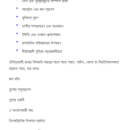
তেল এবং লুব্রিকেন্টের সংস্পর্শে থাকা
আর্দ্রতা এবং জল প্রবেশ
ধূলিকণা দূষণ
তাপীয় সম্প্রসারণ এবং সংকোচন
ইউভি এবং ওজোন এক্সপোজার
রাসায়নিক পরিষ্কারের উপকরণ
দীর্ঘমেয়াদী বৃদ্ধির প্রয়োজনীয়তা
ঐতিহ্যবাহী রাবার সিলগুলি সময়ের সাথে সাথে শক্ত, ফাটল, ফোলা বা স্থিতিস্থাপকতা
হারাতে পারে, যার ফলেঃ
জল ফাঁস
ধুলোর অনুপ্রবেশ
সেন্সর ত্রুটি
√ সংযোগকারী ক্ষয়
ইলেকট্রনিক উপাদান ব্যর্থতা