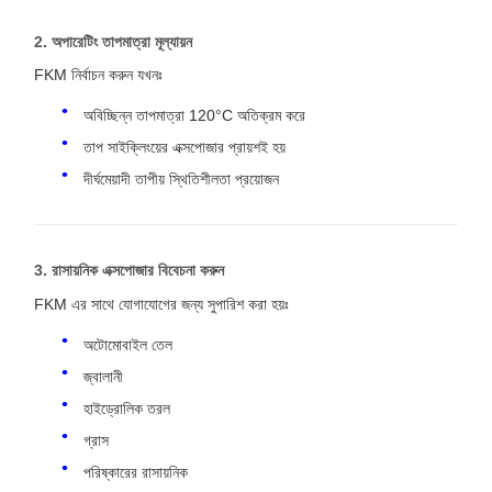
2. অপারেটিং তাপমাত্রা মূল্যায়ন
FKM নির্বাচন করুন যখনঃ
অবিচ্ছিন্ন তাপমাত্রা 120°C অতিক্রম করে
তাপ সাইক্লিংয়ের এক্সপোজার প্রায়শই হয়
দীর্ঘমেয়াদী তাপীয় স্থিতিশীলতা প্রয়োজন
3. রাসায়নিক এক্সপোজার বিবেচনা করুন
FKM এর সাথে যোগাযোগের জন্য সুপারিশ করা হয়ঃ
অটোমোবাইল তেল
জ্বালানী
হাইড্রোলিক তরল
গ্রাস
পরিষ্কারের রাসায়নিক