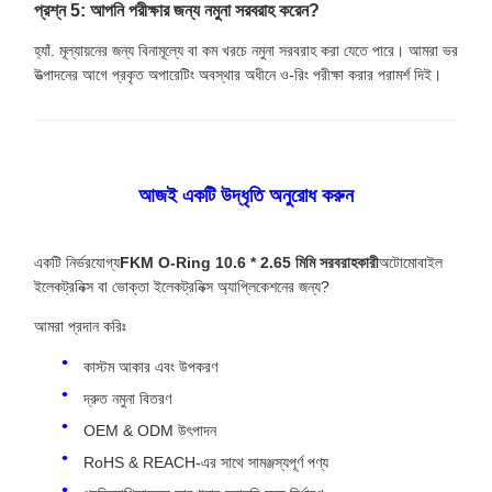
প্রশ্ন 5: আপনি পরীক্ষার জন্য নমুনা সরবরাহ করেন?
হ্যাঁ. মূল্যায়নের জন্য বিনামূল্যে বা কম খরচে নমুনা সরবরাহ করা যেতে পারে। আমরা ভর
উত্পাদনের আগে প্রকৃত অপারেটিং অবস্থার অধীনে ও-রিং পরীক্ষা করার পরামর্শ দিই।
আজই একটি উদ্ধৃতি অনুরোধ করুন
একটি নির্ভরযোগ্য
FKM O-Ring 10.6 * 2.65 মিমি সরবরাহকারী
অটোমোবাইল
ইলেকট্রনিক্স বা ভোক্তা ইলেকট্রনিক্স অ্যাপ্লিকেশনের জন্য?
আমরা প্রদান করিঃ
কাস্টম আকার এবং উপকরণ
দ্রুত নমুনা বিতরণ
OEM & ODM উৎপাদন
RoHS & REACH-এর সাথে সামঞ্জস্যপূর্ণ পণ্য