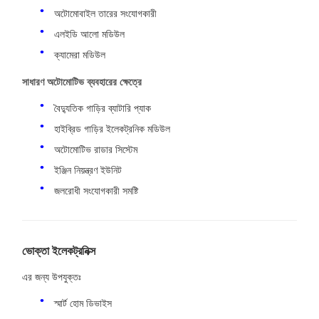
অটোমোবাইল তারের সংযোগকারী
এলইডি আলো মডিউল
ক্যামেরা মডিউল
সাধারণ অটোমোটিভ ব্যবহারের ক্ষেত্রে
বৈদ্যুতিক গাড়ির ব্যাটারি প্যাক
হাইব্রিড গাড়ির ইলেকট্রনিক মডিউল
অটোমোটিভ রাডার সিস্টেম
ইঞ্জিন নিয়ন্ত্রণ ইউনিট
জলরোধী সংযোগকারী সমষ্টি
ভোক্তা ইলেকট্রনিক্স
এর জন্য উপযুক্তঃ
স্মার্ট হোম ডিভাইস