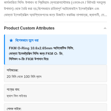
কার্যকারিতা সিলিং উপাদান যা প্রিমিয়াম ফ্লোরোলাস্টোমার (এফকেএম / ভিটন® সমতুল্য
উপাদান) থেকে তৈরি করা হয়,বিশেষভাবে চাহিদাপূর্ণ অটোমোবাইল ইলেকট্রনিক্স এবং
ভোক্তা ইলেকট্রনিক্স অ্যাপ্লিকেশনের জন্য ডিজাইন করাউচ্চ তাপমাত্রা, জ্বালানী, তে...
Product Custom Attributes
বিশেষভাবে তুলে ধরা
FKM O-Ring 10.6x2.65mm অটোমোটিভ সিলিং
,
ভোক্তা ইলেকট্রনিক্স সিলিং জন্য FKM O- রিং
,
সিলিকন ও-রিং FKM উপাদান দিয়ে
সাইজরেঞ্জ:
20 মিমি থেকে 100 মিমি ব্যাস
পণ্যের নাম:
ক্যাপ সিল লাইনার
শেলফ লাইফ: