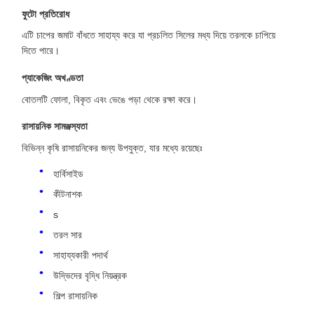
ফুটো প্রতিরোধ
এটি চাপের জমাট বাঁধতে সাহায্য করে যা প্রচলিত সিলের মধ্য দিয়ে তরলকে চাপিয়ে
দিতে পারে।
প্যাকেজিং অখণ্ডতা
বোতলটি ফোলা, বিকৃত এবং ভেঙে পড়া থেকে রক্ষা করে।
রাসায়নিক সামঞ্জস্যতা
বিভিন্ন কৃষি রাসায়নিকের জন্য উপযুক্ত, যার মধ্যে রয়েছেঃ
হার্বিসাইড
কীটনাশক
s
তরল সার
সাহায্যকারী পদার্থ
উদ্ভিদের বৃদ্ধি নিয়ন্ত্রক
শিল্প রাসায়নিক