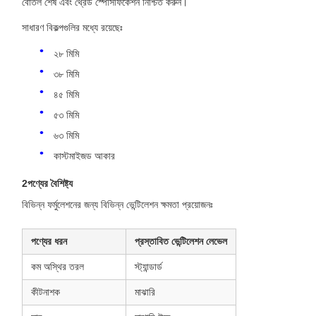
বোতল শেষ এবং থ্রেড স্পেসিফিকেশন নিশ্চিত করুন।
সাধারণ বিকল্পগুলির মধ্যে রয়েছেঃ
২৮ মিমি
৩৮ মিমি
৪৫ মিমি
৫৩ মিমি
৬৩ মিমি
কাস্টমাইজড আকার
2পণ্যের বৈশিষ্ট্য
বিভিন্ন ফর্মুলেশনের জন্য বিভিন্ন ভেন্টিলেশন ক্ষমতা প্রয়োজনঃ
পণ্যের ধরন
প্রস্তাবিত ভেন্টিলেশন লেভেল
কম অস্থির তরল
স্ট্যান্ডার্ড
কীটনাশক
মাঝারি