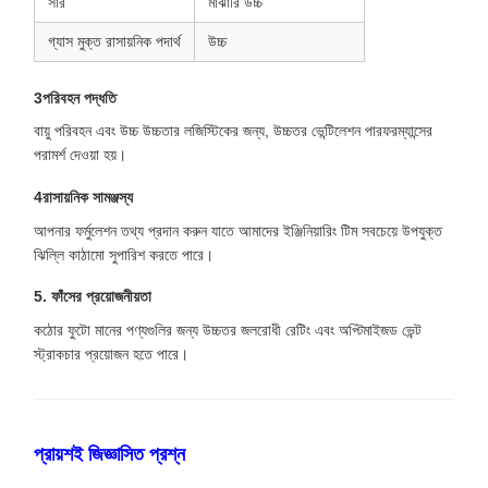
সার
মাঝারি উচ্চ
গ্যাস মুক্ত রাসায়নিক পদার্থ
উচ্চ
3পরিবহন পদ্ধতি
বায়ু পরিবহন এবং উচ্চ উচ্চতার লজিস্টিকের জন্য, উচ্চতর ভেন্টিলেশন পারফরম্যান্সের
পরামর্শ দেওয়া হয়।
4রাসায়নিক সামঞ্জস্য
আপনার ফর্মুলেশন তথ্য প্রদান করুন যাতে আমাদের ইঞ্জিনিয়ারিং টিম সবচেয়ে উপযুক্ত
ঝিল্লি কাঠামো সুপারিশ করতে পারে।
5. ফাঁসের প্রয়োজনীয়তা
কঠোর ফুটো মানের পণ্যগুলির জন্য উচ্চতর জলরোধী রেটিং এবং অপ্টিমাইজড ভেন্ট
স্ট্রাকচার প্রয়োজন হতে পারে।
প্রায়শই জিজ্ঞাসিত প্রশ্ন