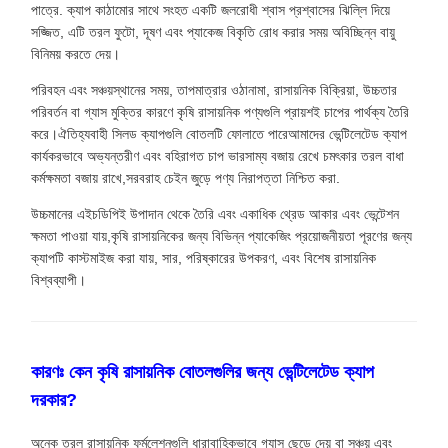
পাত্রে. ক্যাপ কাঠামোর সাথে সংহত একটি জলরোধী শ্বাস প্রশ্বাসের ঝিল্লি দিয়ে
সজ্জিত, এটি তরল ফুটো, দূষণ এবং প্যাকেজ বিকৃতি রোধ করার সময় অবিচ্ছিন্ন বায়ু
বিনিময় করতে দেয়।
পরিবহন এবং সঞ্চয়স্থানের সময়, তাপমাত্রার ওঠানামা, রাসায়নিক বিক্রিয়া, উচ্চতার
পরিবর্তন বা গ্যাস মুক্তির কারণে কৃষি রাসায়নিক পণ্যগুলি প্রায়শই চাপের পার্থক্য তৈরি
করে।ঐতিহ্যবাহী সিলড ক্যাপগুলি বোতলটি ফোলাতে পারেআমাদের ভেন্টিলেটেড ক্যাপ
কার্যকরভাবে অভ্যন্তরীণ এবং বহিরাগত চাপ ভারসাম্য বজায় রেখে চমৎকার তরল বাধা
কর্মক্ষমতা বজায় রাখে,সরবরাহ চেইন জুড়ে পণ্য নিরাপত্তা নিশ্চিত করা.
উচ্চমানের এইচডিপিই উপাদান থেকে তৈরি এবং একাধিক থ্রেড আকার এবং ভেন্টেশন
ক্ষমতা পাওয়া যায়,কৃষি রাসায়নিকের জন্য বিভিন্ন প্যাকেজিং প্রয়োজনীয়তা পূরণের জন্য
ক্যাপটি কাস্টমাইজ করা যায়, সার, পরিষ্কারের উপকরণ, এবং বিশেষ রাসায়নিক
বিশ্বব্যাপী।
কারণঃ কেন কৃষি রাসায়নিক বোতলগুলির জন্য ভেন্টিলেটেড ক্যাপ
দরকার?
অনেক তরল রাসায়নিক ফর্মুলেশনগুলি ধারাবাহিকভাবে গ্যাস ছেড়ে দেয় বা সঞ্চয় এবং