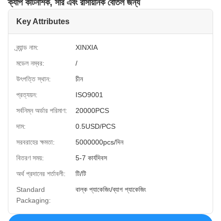
ক্যাপ কীটনাশক, সার এবং রাসায়নিক বোতল জন্য
Key Attributes
ব্র্যান্ড নাম:
XINXIA
মডেল নম্বর:
/
উৎপত্তি স্থান:
চীন
প্রত্যয়ন:
ISO9001
সর্বনিম্ন অর্ডার পরিমাণ:
20000PCS
দাম:
0.5USD/PCS
সরবরাহের ক্ষমতা:
5000000pcs/দিন
বিতরণ সময়:
5-7 কার্যদিবস
অর্থ প্রদানের শর্তাবলী:
টি/টি
Standard
বাল্ক প্যাকেজিং/ব্যাগ প্যাকেজিং
Packaging: