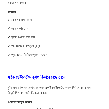
করতে বাধা দেয়।
ফলাফল
✔ বোতল ফোলা হয় না
✔ বোতল ভাঙবে না
✔ ফুটো হওয়ার ঝুঁকি কম
✔ পরিবহণের নিরাপত্তা বৃদ্ধি
✔ প্যাকেজের নির্ভরযোগ্যতা বাড়ানো
সঠিক ভেন্টিলেটেড ক্যাপ কিভাবে বেছে নেবেন
কৃষি রাসায়নিক প্যাকেজিংয়ের জন্য একটি ভেন্টিলেটেড ক্যাপ নির্বাচন করার সময়,
নিম্নলিখিত কারণগুলি বিবেচনা করুনঃ
1বোতল ঘাড়ের আকার