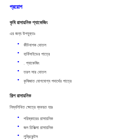
প্রয়োগ
কৃষি রাসায়নিক প্যাকেজিং
এর জন্য উপযুক্তঃ
কীটনাশক বোতল
হার্বিসাইডের পাত্রে
. প্যাকেজিং
তরল সার বোতল
কৃষিজাত যোগযোগ্য পদার্থের পাত্রে
শিল্প রাসায়নিক
নিম্নলিখিত ক্ষেত্রে ব্যবহৃত হয়ঃ
পরিষ্কারের রাসায়নিক
জল চিকিত্সা রাসায়নিক
লুব্রিকেন্টস