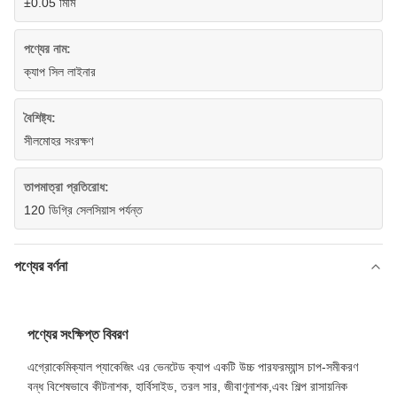
±0.05 মিমি
পণ্যের নাম:
ক্যাপ সিল লাইনার
বৈশিষ্ট্য:
সীলমোহর সংরক্ষণ
তাপমাত্রা প্রতিরোধ:
120 ডিগ্রি সেলসিয়াস পর্যন্ত
পণ্যের বর্ণনা
পণ্যের সংক্ষিপ্ত বিবরণ
এগ্রোকেমিক্যাল প্যাকেজিং এর ভেনটেড ক্যাপ একটি উচ্চ পারফরম্যান্স চাপ-সমীকরণ
বন্ধ বিশেষভাবে কীটনাশক, হার্বিসাইড, তরল সার, জীবাণুনাশক,এবং শিল্প রাসায়নিক