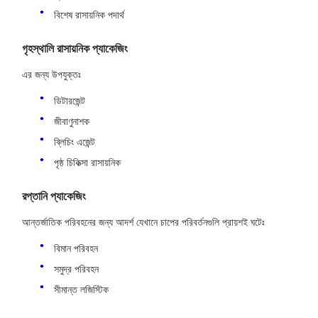
বিশেষ রাসায়নিক পদার্থ
গৃহস্থালি রাসায়নিক প্যাকেজিং
এর জন্য উপযুক্তঃ
ডিটারজেন্ট
জীবাণুনাশক
ব্লিচিং এজেন্ট
পৃষ্ঠ চিকিত্সা রাসায়নিক
রপ্তানি প্যাকেজিং
আন্তর্জাতিক পরিবহনের জন্য আদর্শ যেখানে চাপের পরিবর্তনগুলি প্রায়শই ঘটেঃ
বিমান পরিবহন
সমুদ্র পরিবহন
সীমান্ত লজিস্টিক