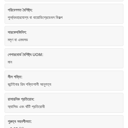
পরিবেশগত বৈশিষ্ট্য:
পুনর্ব্যবহারযোগ্য বা বায়োডিগ্রেডেবল বিকল্প
সারফেসফিনিশ:
মসৃণ বা এমবসড
পেপারবোর্ড বৈশিষ্ট্য UOM:
মান
সীল শক্তি:
কন্টেইনার রিম শক্তিশালী আনুগত্য
রাসায়নিক প্রতিরোধ:
অ্যাসিড এবং ঘাঁটি প্রতিরোধী
পুরুত্ব সহনশীলতা: