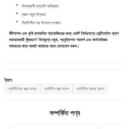
বিশ্বব্যাপী রপ্তানি অভিজ্ঞতা
দ্রুত নমুনা উন্নয়ন
স্থিতিশীল ভর উৎপাদন গুণমান
কীটনাশক এবং কৃষি রাসায়নিক প্যাকেজিংয়ের জন্য একটি নির্ভরযোগ্য ভেন্টিলেটেড ক্যাপ
সরবরাহকারী খুঁজছেন? বিনামূল্যে নমুনা, প্রযুক্তিগত পরামর্শ এবং কাস্টমাইজড
সমাধানের জন্য আজই আমাদের সাথে যোগাযোগ করুন।
ট্যাগ:
প্লাস্টিকের স্ক্রু কভার
প্লাস্টিক স্ক্রু ক্যাপ
প্লাস্টিক কভার ক্যাপ
সম্পর্কিত পণ্য