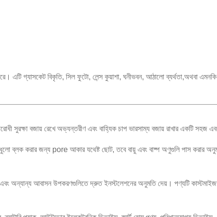
রে। এটি গ্যাসকেট বিকৃতি, সিল ফুটো, লেন্স কুয়াশা, ঘনীভবন, আঠালো ব্যর্থতা,অথবা এমনকি ই
ী সুরক্ষা বজায় রেখে অভ্যন্তরীণ এবং বাহ্যিক চাপ ভারসাম্য বজায় রাখার একটি সহজ এব
 ব্লক করার জন্য pore আকার যথেষ্ট ছোট, তবে বায়ু এবং বাষ্প অণুগুলি পাস করার অনু
টি এবং অন্যান্য আবাসন উপকরণগুলিতে দ্রুত ইনস্টলেশনের অনুমতি দেয়। পণ্যটি কাস্টমাইজ