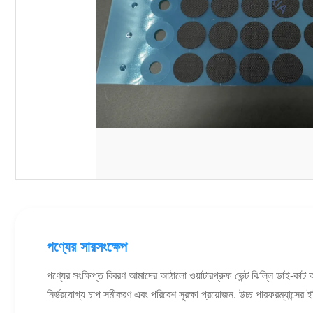
পণ্যের সারসংক্ষেপ
পণ্যের সংক্ষিপ্ত বিবরণ আমাদের আঠালো ওয়াটারপ্রুফ ভেন্ট ঝিল্লি ডাই-কাট 
নির্ভরযোগ্য চাপ সমীকরণ এবং পরিবেশ সুরক্ষা প্রয়োজন. উচ্চ পারফরম্যান্সের ই