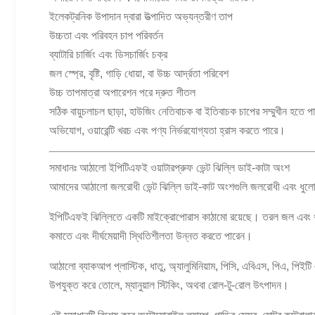
ইলেকট্রনিক উপাদান দ্বারা উত্পাদিত অভ্যন্তরীণ তাপ
উচ্চতা এবং পরিবহন চাপ পরিবর্তন
ব্যাটারি চার্জিং এবং ডিসচার্জিং চক্র
জল স্প্রে, বৃষ্টি, গাড়ি ধোয়া, বা উচ্চ আর্দ্রতা পরিবেশ
উচ্চ তাপমাত্রা অপারেশন পরে দ্রুত শীতল
সঠিক বায়ুচলাচল ছাড়া, হাউজিং নেতিবাচক বা ইতিবাচক চাপের সম্মুখীন হতে পা
অভিযোগ, ওয়ারেন্টি খরচ এবং পণ্য নির্ভরযোগ্যতা হ্রাস করতে পারে।
সমাধানঃ আঠালো ইপিটিএফই ওয়াটারপ্রুফ ভেন্ট ঝিল্লি ডাই-কাটা অংশ
আমাদের আঠালো জলরোধী ভেন্ট ঝিল্লি ডাই-কাট অংশগুলি জলরোধী এবং ধুলোরোধ
ইপিটিএফই ঝিল্লিতে একটি মাইক্রোপোরাস কাঠামো রয়েছে। তরল জল এবং ধুলো
কমাতে এবং দীর্ঘমেয়াদী স্থিতিশীলতা উন্নত করতে পারেন।
আঠালো ব্যাকআপ প্লাস্টিক, ধাতু, অ্যালুমিনিয়াম, পিসি, এবিএস, পিএ, পিই
উপযুক্ত করে তোলে, ম্যানুয়াল স্টিকিং, অথবা রোল-টু-রোল উৎপাদন।