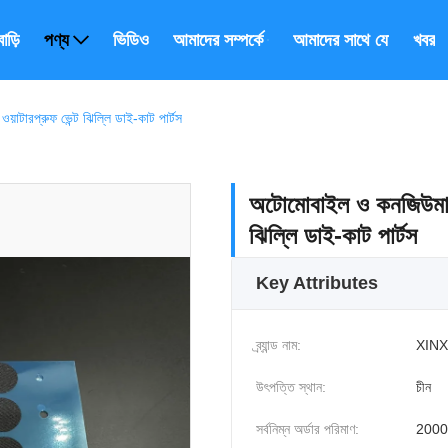
বাড়ি
পণ্য
ভিডিও
আমাদের সম্পর্কে
আমাদের সাথে যোগাযোগ কর
খবর
াটারপ্রুফ ভেন্ট ঝিল্লি ডাই-কাট পার্টস
অটোমোবাইল ও কনজিউমার ই
ঝিল্লি ডাই-কাট পার্টস
Key Attributes
ব্র্যান্ড নাম:
XINX
উৎপত্তি স্থান:
চীন
সর্বনিম্ন অর্ডার পরিমাণ:
200