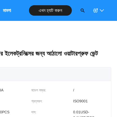
এখন চ্যাট করুন
ুন
মামলা
লেকট্রনিক্সের জন্য আঠালো ওয়াটারপ্রুফ ভেন্ট
IA
মডেল নম্বর:
/
প্রত্যয়ন:
ISO9001
00PCS
দাম:
0.01USD-