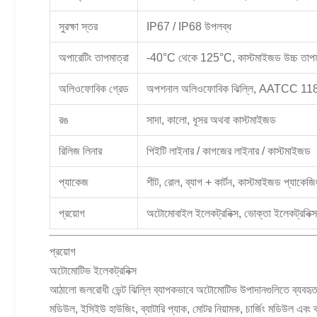
সুরক্ষা স্তর
IP67 / IP68 উপলব্ধ
অপারেটিং তাপমাত্রা
-40°C থেকে 125°C, কাস্টমাইজড উচ্চ তাপমা
অলিওফোবিক গ্রেড
অপশনাল অলিওফোবিক ঝিল্লি, AATCC 118 গ্
রঙ
সাদা, কালো, ধূসর অথবা কাস্টমাইজড
রিলিজ লিনার
পিইটি লাইনার / কাগজের লাইনার / কাস্টমাইজড
প্যাকেজ
শীট, রোল, ব্যাগ + কার্টন, কাস্টমাইজড প্যাকেজি
প্রয়োগ
অটোমোবাইল ইলেকট্রনিক্স, ভোক্তা ইলেকট্রনি
প্রয়োগ
অটোমোটিভ ইলেকট্রনিক্স
আঠালো জলরোধী ভেন্ট ঝিল্লি ব্যাপকভাবে অটোমোটিভ উপাদানগুলিতে ব্যবহৃত 
মডিউল, ইসিইউ হাউজিং, ব্যাটারি প্যাক, মোটর নিয়ামক, চার্জিং মডিউল এবং ক