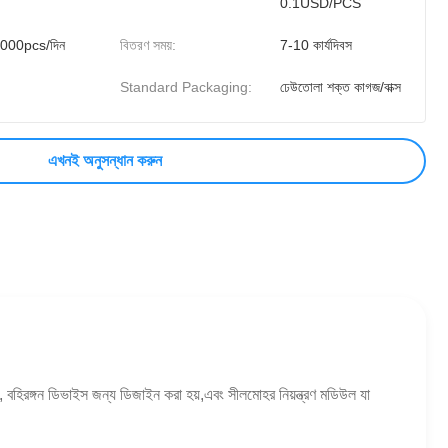
0.1USD/PCS
000pcs/দিন
বিতরণ সময়:
7-10 কার্যদিবস
Standard Packaging:
ঢেউতোলা শক্ত কাগজ/বাক্স
এখনই অনুসন্ধান করুন
, বহিরঙ্গন ডিভাইস জন্য ডিজাইন করা হয়,এবং সীলমোহর নিয়ন্ত্রণ মডিউল যা