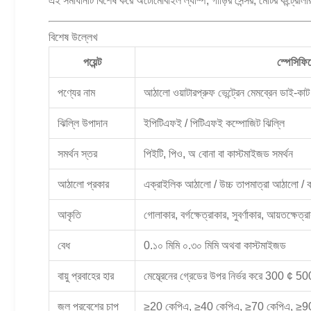
এই সমাধানটি বিশেষ করে অটোমোবাইল ল্যাম্প, গাড়ির সেন্সর, মোটর কন্ট্রোলা
বিশেষ উল্লেখ
পয়েন্ট
স্পেসিফি
পণ্যের নাম
আঠালো ওয়াটারপ্রুফ ভেন্ট্রেন মেমব্রেন ডাই-কাট 
ঝিল্লি উপাদান
ইপিটিএফই / পিটিএফই কম্পোজিট ঝিল্লি
সমর্থন স্তর
পিইটি, পিও, অ বোনা বা কাস্টমাইজড সমর্থন
আঠালো প্রকার
এক্রাইলিক আঠালো / উচ্চ তাপমাত্রা আঠালো / 
আকৃতি
গোলাকার, বর্গক্ষেত্রাকার, সুবর্ণাকার, আয়তক্ষেত
বেধ
0.১০ মিমি ০.৩০ মিমি অথবা কাস্টমাইজড
বায়ু প্রবাহের হার
মেম্ব্রেনের গ্রেডের উপর নির্ভর করে 30
জল প্রবেশের চাপ
≥20 কেপিএ, ≥40 কেপিএ, ≥70 কেপিএ, ≥90