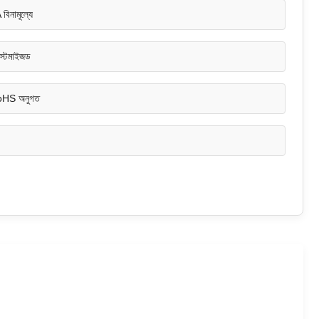
বিনামূল্যে
স্টমাইজড
oHS অনুগত