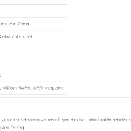
ত্রা গ্রেড উপলব্ধ
রেড 7 বা তার বেশি
ং
ক্স, আউটডোর ডিভাইস, এলইডি আলো, সেন্সর
হয় যার জন্য চাপ ভারসাম্য এবং জলরোধী সুরক্ষা প্রয়োজন। সাধারণ অ্যাপ্লিকেশনগুলির ম
্যামেরা সিস্টেম।