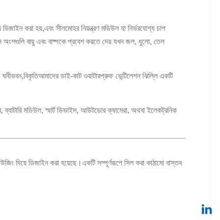
 ডিজাইন করা হয়,এবং সীলমোহর নিয়ন্ত্রণ মডিউল যা নির্ভরযোগ্য চাপ
ন অংশগুলি বায়ু এবং বাষ্পকে প্রবেশ করতে দেয় যখন জল, ধুলো, তেল
থতা, ঘনীভবন,বিকৃতিআমাদের ডাই-কাট ওয়াটারপ্রুফ ভেন্টিলেশন ঝিল্লি একটি
র, ব্যাটারি মডিউল, স্মার্ট ডিভাইস, আউটডোর ক্যামেরা, অথবা ইলেকট্রনিক
উজিং দিয়ে ডিজাইন করা হয়েছে।একটি সম্পূর্ণরূপে সিল করা কাঠামো বাস্তব