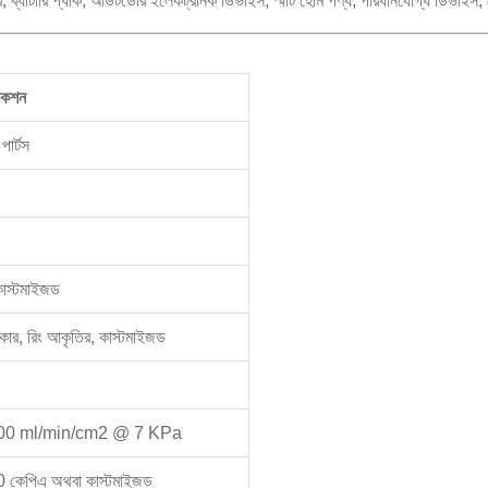
র, ব্যাটারি প্যাক, আউটডোর ইলেকট্রনিক ডিভাইস, স্মার্ট হোম পণ্য, পরিধানযোগ্য ডিভাইস, 
কেশন
পার্টস
কাস্টমাইজড
্রাকার, রিং আকৃতির, কাস্টমাইজড
0 ¢ 5000 ml/min/cm2 @ 7 KPa
 কেপিএ অথবা কাস্টমাইজড