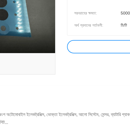
সরবরাহের ক্ষমতা:
5000
অর্থ প্রদানের শর্তাবলী:
টি/টি
অংশ অটোমোবাইল ইলেকট্রনিক্স, ভোক্তা ইলেকট্রনিক্স, আলো সিস্টেম, সেন্সর, ব্যাটারি প্যাক
পিট...