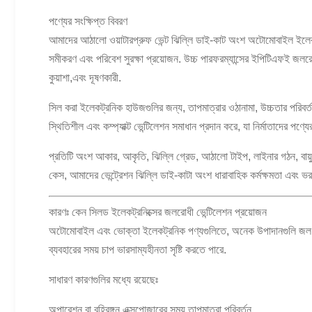
পণ্যের সংক্ষিপ্ত বিবরণ
আমাদের আঠালো ওয়াটারপ্রুফ ভেন্ট ঝিল্লি ডাই-কাট অংশ অটোমোবাইল ইলেকট্রনি
সমীকরণ এবং পরিবেশ সুরক্ষা প্রয়োজন. উচ্চ পারফরম্যান্সের ইপিটিএফই জলরো
কুয়াশা,এবং দূষণকারী.
সিল করা ইলেকট্রনিক হাউজগুলির জন্য, তাপমাত্রার ওঠানামা, উচ্চতার পরিবর্তন,
স্থিতিশীল এবং কম্প্যাক্ট ভেন্টিলেশন সমাধান প্রদান করে, যা নির্মাতাদের পণ্যের
প্রতিটি অংশ আকার, আকৃতি, ঝিল্লি গ্রেড, আঠালো টাইপ, লাইনার গঠন, বায়ু 
কেস, আমাদের ভেন্ট্রেশন ঝিল্লি ডাই-কাটা অংশ ধারাবাহিক কর্মক্ষমতা এবং ভ
কারণঃ কেন সিলড ইলেকট্রনিক্সের জলরোধী ভেন্টিলেশন প্রয়োজন
অটোমোবাইল এবং ভোক্তা ইলেকট্রনিক পণ্যগুলিতে, অনেক উপাদানগুলি জল, ধুলো
ব্যবহারের সময় চাপ ভারসাম্যহীনতা সৃষ্টি করতে পারে.
সাধারণ কারণগুলির মধ্যে রয়েছেঃ
অপারেশন বা বহিরঙ্গন এক্সপোজারের সময় তাপমাত্রা পরিবর্তন