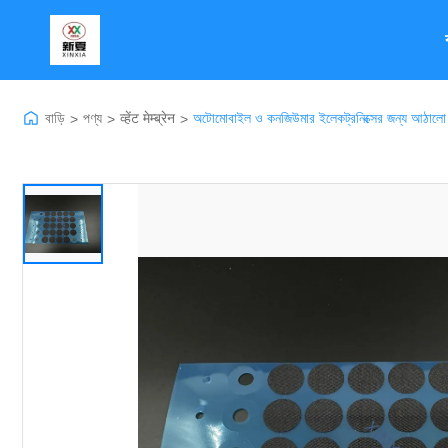
বাড়ি
পণ্য
व्हेंट मेम्ब्रेन
অটোমোবাইল ও কনজিউমার ইলেকট্রনিক্সের জন্য আঠালো ওয়
>
>
>