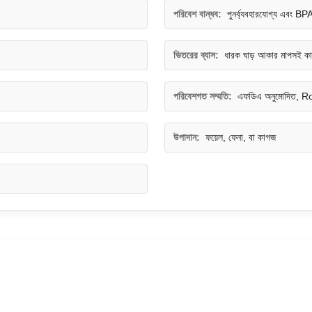
পরিবেশ বান্ধব:
পুনর্ব্যবহারযোগ্য এবং BPA 
ভিতরের ব্যাস:
ধারক ঘাড় আকার মাপসই কা
পরিবেশগত সম্মতি:
এফডিএ অনুমোদিত, R
উপাদান:
ফয়েল, ফেনা, বা কাগজ