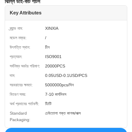
ঝিল্লি ডাই-কাট পার্টস
Key Attributes
ব্র্যান্ড নাম:
XINXIA
মডেল নম্বর:
/
উৎপত্তি স্থান:
চীন
প্রত্যয়ন:
ISO9001
সর্বনিম্ন অর্ডার পরিমাণ:
20000PCS
দাম:
0.05USD-0.1USD/PCS
সরবরাহের ক্ষমতা:
5000000pcs/দিন
বিতরণ সময়:
7-10 কার্যদিবস
অর্থ প্রদানের শর্তাবলী:
টি/টি
Standard
ঢেউতোলা শক্ত কাগজ/বাক্স
Packaging: