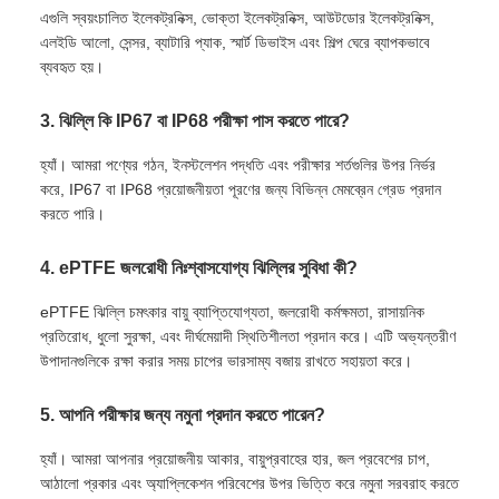
এগুলি স্বয়ংচালিত ইলেকট্রনিক্স, ভোক্তা ইলেকট্রনিক্স, আউটডোর ইলেকট্রনিক্স,
এলইডি আলো, সেন্সর, ব্যাটারি প্যাক, স্মার্ট ডিভাইস এবং শিল্প ঘেরে ব্যাপকভাবে
ব্যবহৃত হয়।
3. ঝিল্লি কি IP67 বা IP68 পরীক্ষা পাস করতে পারে?
হ্যাঁ। আমরা পণ্যের গঠন, ইনস্টলেশন পদ্ধতি এবং পরীক্ষার শর্তগুলির উপর নির্ভর
করে, IP67 বা IP68 প্রয়োজনীয়তা পূরণের জন্য বিভিন্ন মেমব্রেন গ্রেড প্রদান
করতে পারি।
4. ePTFE জলরোধী নিঃশ্বাসযোগ্য ঝিল্লির সুবিধা কী?
ePTFE ঝিল্লি চমৎকার বায়ু ব্যাপ্তিযোগ্যতা, জলরোধী কর্মক্ষমতা, রাসায়নিক
প্রতিরোধ, ধুলো সুরক্ষা, এবং দীর্ঘমেয়াদী স্থিতিশীলতা প্রদান করে। এটি অভ্যন্তরীণ
উপাদানগুলিকে রক্ষা করার সময় চাপের ভারসাম্য বজায় রাখতে সহায়তা করে।
5. আপনি পরীক্ষার জন্য নমুনা প্রদান করতে পারেন?
হ্যাঁ। আমরা আপনার প্রয়োজনীয় আকার, বায়ুপ্রবাহের হার, জল প্রবেশের চাপ,
আঠালো প্রকার এবং অ্যাপ্লিকেশন পরিবেশের উপর ভিত্তি করে নমুনা সরবরাহ করতে