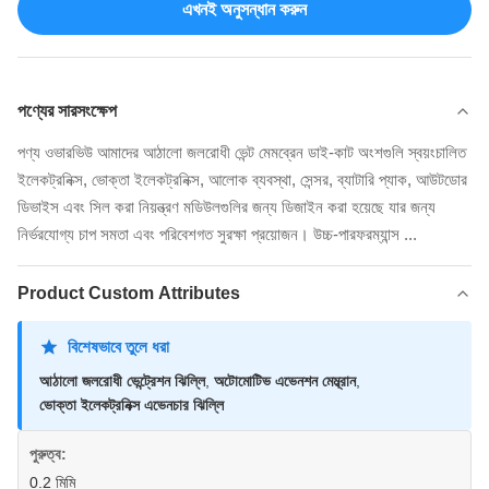
এখনই অনুসন্ধান করুন
পণ্যের সারসংক্ষেপ
পণ্য ওভারভিউ আমাদের আঠালো জলরোধী ভেন্ট মেমব্রেন ডাই-কাট অংশগুলি স্বয়ংচালিত
ইলেকট্রনিক্স, ভোক্তা ইলেকট্রনিক্স, আলোক ব্যবস্থা, সেন্সর, ব্যাটারি প্যাক, আউটডোর
ডিভাইস এবং সিল করা নিয়ন্ত্রণ মডিউলগুলির জন্য ডিজাইন করা হয়েছে যার জন্য
নির্ভরযোগ্য চাপ সমতা এবং পরিবেশগত সুরক্ষা প্রয়োজন। উচ্চ-পারফরম্যান্স ...
Product Custom Attributes
বিশেষভাবে তুলে ধরা
আঠালো জলরোধী ভেন্ট্রেশন ঝিল্লি
,
অটোমোটিভ এভেনশন মেম্ব্রান
,
ভোক্তা ইলেকট্রনিক্স এভেনচার ঝিল্লি
পুরুত্ব:
0.2 মিমি