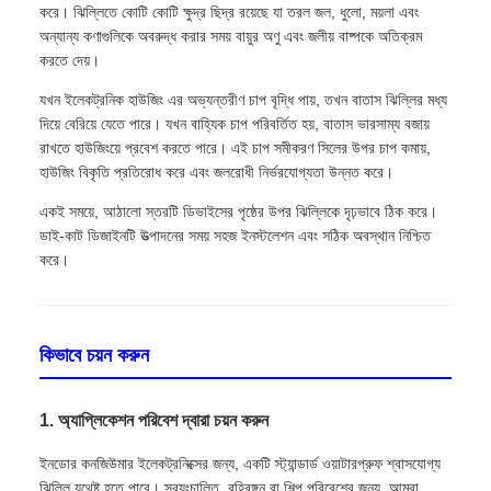
করে। ঝিল্লিতে কোটি কোটি ক্ষুদ্র ছিদ্র রয়েছে যা তরল জল, ধুলো, ময়লা এবং
অন্যান্য কণাগুলিকে অবরুদ্ধ করার সময় বায়ুর অণু এবং জলীয় বাষ্পকে অতিক্রম
করতে দেয়।
যখন ইলেকট্রনিক হাউজিং এর অভ্যন্তরীণ চাপ বৃদ্ধি পায়, তখন বাতাস ঝিল্লির মধ্য
দিয়ে বেরিয়ে যেতে পারে। যখন বাহ্যিক চাপ পরিবর্তিত হয়, বাতাস ভারসাম্য বজায়
রাখতে হাউজিংয়ে প্রবেশ করতে পারে। এই চাপ সমীকরণ সিলের উপর চাপ কমায়,
হাউজিং বিকৃতি প্রতিরোধ করে এবং জলরোধী নির্ভরযোগ্যতা উন্নত করে।
একই সময়ে, আঠালো স্তরটি ডিভাইসের পৃষ্ঠের উপর ঝিল্লিকে দৃঢ়ভাবে ঠিক করে।
ডাই-কাট ডিজাইনটি উত্পাদনের সময় সহজ ইনস্টলেশন এবং সঠিক অবস্থান নিশ্চিত
করে।
কিভাবে চয়ন করুন
1. অ্যাপ্লিকেশন পরিবেশ দ্বারা চয়ন করুন
ইনডোর কনজিউমার ইলেকট্রনিক্সের জন্য, একটি স্ট্যান্ডার্ড ওয়াটারপ্রুফ শ্বাসযোগ্য
ঝিল্লি যথেষ্ট হতে পারে। স্বয়ংচালিত, বহিরঙ্গন বা শিল্প পরিবেশের জন্য, আমরা