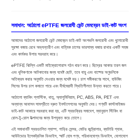
সমাধান: আঠালো ePTFE জলরোধী ভেন্ট মেমব্রেন ডাই-কাট অংশ
আমাদের আঠালো জলরোধী ভেন্ট মেমব্রেন ডাই-কাট অংশগুলি জলরোধী এবং ধুলোরোধী
সুরক্ষা বজায় রেখে অভ্যন্তরীণ এবং বাহ্যিক চাপের ভারসাম্য বজায় রাখার একটি সহজ
এবং কার্যকর উপায় সরবরাহ করে।
ePTFE ঝিল্লি একটি মাইক্রোপোরাস গঠন ধারণ করে। ছিদ্রের আকার তরল জল
এবং ধূলিকণাকে আটকানোর জন্য যথেষ্ট ছোট, তবে বায়ু এবং বাষ্পের অণুগুলিকে
অতিক্রম করার অনুমতি দেওয়ার জন্য যথেষ্ট বড়। চাপ সমীকরণের সাথে, হাউজিং
সিলের উপর চাপ কমাতে পারে এবং দীর্ঘমেয়াদী স্থিতিশীলতা উন্নত করতে পারে।
আঠালো ব্যাকিং প্লাস্টিক, ধাতু, অ্যালুমিনিয়াম, PC, ABS, PA, PET এবং
অন্যান্য আবাসন সামগ্রীতে দ্রুত ইনস্টলেশনের অনুমতি দেয়। পণ্যটি কাস্টমাইজড
ডাই-কাট আকারে সরবরাহ করা হয়, এটি স্বয়ংক্রিয় সমাবেশ, ম্যানুয়াল স্টিকিং বা
রোল-টু-রোল উত্পাদনের জন্য উপযুক্ত করে তোলে।
এই সমাধানটি স্বয়ংচালিত ল্যাম্প, গাড়ির সেন্সর, মোটর কন্ট্রোলার, ব্যাটারি প্যাক,
আউটডোর ইলেকট্রনিক ডিভাইস, স্মার্ট হোম পণ্য, পরিধানযোগ্য ডিভাইস, যোগাযোগ