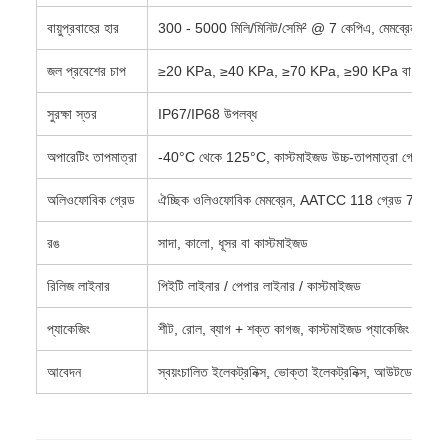
বায়ুপ্রবাহের হার
300 - 5000 মিলি/মিনিট/সেমি² @ 7 কেপিএ, মেমব্রেন গ্রেডে
জল প্রবেশের চাপ
≥20 KPa, ≥40 KPa, ≥70 KPa, ≥90 KPa বা কাস্টম
সুরক্ষা স্তর
IP67/IP68 উপলব্ধ
অপারেটিং তাপমাত্রা
-40°C থেকে 125°C, কাস্টমাইজড উচ্চ-তাপমাত্রা গ্রেড উপল
অলিওফোবিক গ্রেড
ঐচ্ছিক ওলিওফোবিক মেমব্রেন, AATCC 118 গ্রেড 7 বা তা
রঙ
সাদা, কালো, ধূসর বা কাস্টমাইজড
রিলিজ লাইনার
পিইটি লাইনার / পেপার লাইনার / কাস্টমাইজড
প্যাকেজিং
শীট, রোল, ব্যাগ + শক্ত কাগজ, কাস্টমাইজড প্যাকেজিং
আবেদন
স্বয়ংচালিত ইলেকট্রনিক্স, ভোক্তা ইলেকট্রনিক্স, আউটডোর ড