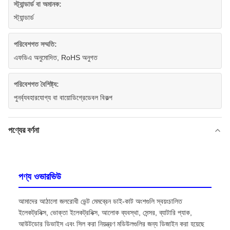
স্ট্যান্ডার্ড বা অমানক:
স্ট্যান্ডার্ড
পরিবেশগত সম্মতি:
এফডিএ অনুমোদিত, RoHS অনুগত
পরিবেশগত বৈশিষ্ট্য:
পুনর্ব্যবহারযোগ্য বা বায়োডিগ্রেডেবল বিকল্প
পণ্যের বর্ণনা
পণ্য ওভারভিউ
আমাদের আঠালো জলরোধী ভেন্ট মেমব্রেন ডাই-কাট অংশগুলি স্বয়ংচালিত
ইলেকট্রনিক্স, ভোক্তা ইলেকট্রনিক্স, আলোক ব্যবস্থা, সেন্সর, ব্যাটারি প্যাক,
আউটডোর ডিভাইস এবং সিল করা নিয়ন্ত্রণ মডিউলগুলির জন্য ডিজাইন করা হয়েছে