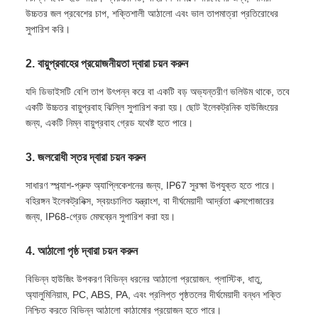
উচ্চতর জল প্রবেশের চাপ, শক্তিশালী আঠালো এবং ভাল তাপমাত্রা প্রতিরোধের
সুপারিশ করি।
2. বায়ুপ্রবাহের প্রয়োজনীয়তা দ্বারা চয়ন করুন
যদি ডিভাইসটি বেশি তাপ উৎপন্ন করে বা একটি বড় অভ্যন্তরীণ ভলিউম থাকে, তবে
একটি উচ্চতর বায়ুপ্রবাহ ঝিল্লি সুপারিশ করা হয়। ছোট ইলেকট্রনিক হাউজিংয়ের
জন্য, একটি নিম্ন বায়ুপ্রবাহ গ্রেড যথেষ্ট হতে পারে।
3. জলরোধী স্তর দ্বারা চয়ন করুন
সাধারণ স্প্ল্যাশ-প্রুফ অ্যাপ্লিকেশনের জন্য, IP67 সুরক্ষা উপযুক্ত হতে পারে।
বহিরঙ্গন ইলেকট্রনিক্স, স্বয়ংচালিত যন্ত্রাংশ, বা দীর্ঘমেয়াদী আর্দ্রতা এক্সপোজারের
জন্য, IP68-গ্রেড মেমব্রেন সুপারিশ করা হয়।
4. আঠালো পৃষ্ঠ দ্বারা চয়ন করুন
বিভিন্ন হাউজিং উপকরণ বিভিন্ন ধরনের আঠালো প্রয়োজন. প্লাস্টিক, ধাতু,
অ্যালুমিনিয়াম, PC, ABS, PA, এবং প্রলিপ্ত পৃষ্ঠতলের দীর্ঘমেয়াদী বন্ধন শক্তি
নিশ্চিত করতে বিভিন্ন আঠালো কাঠামোর প্রয়োজন হতে পারে।