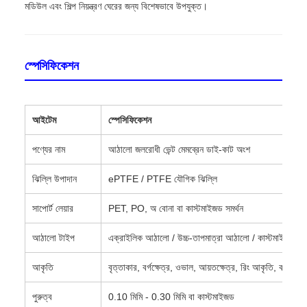
মডিউল এবং শিল্প নিয়ন্ত্রণ ঘেরের জন্য বিশেষভাবে উপযুক্ত।
স্পেসিফিকেশন
আইটেম
স্পেসিফিকেশন
পণ্যের নাম
আঠালো জলরোধী ভেন্ট মেমব্রেন ডাই-কাট অংশ
ঝিল্লি উপাদান
ePTFE / PTFE যৌগিক ঝিল্লি
সাপোর্ট লেয়ার
PET, PO, অ বোনা বা কাস্টমাইজড সমর্থন
আঠালো টাইপ
এক্রাইলিক আঠালো / উচ্চ-তাপমাত্রা আঠালো / কাস্টমাইজড
আকৃতি
বৃত্তাকার, বর্গক্ষেত্র, ওভাল, আয়তক্ষেত্র, রিং আকৃতি, কাস্টমা
পুরুত্ব
0.10 মিমি - 0.30 মিমি বা কাস্টমাইজড