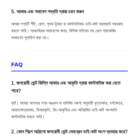
5. আকার এবং সমাবেশ পদ্ধতি দ্বারা চয়ন করুন
আমরা পণ্যটি শীট, রোল, পৃথক টুকরা বা কাস্টমাইজড ডাই-কাট ফরম্যাটে সরবরাহ
করতে পারি। স্বয়ংক্রিয় সমাবেশের জন্য, রিলিজ লাইনার সহ রোল প্যাকেজিং
সাধারণত সুপারিশ করা হয়।
FAQ
1. জলরোধী ভেন্ট ঝিল্লি আকার এবং আকৃতি দ্বারা কাস্টমাইজ করা যেতে
পারে?
হ্যাঁ। আমরা আপনার পণ্য অঙ্কন বা হাউজিং নকশা অনুযায়ী বৃত্তাকার, বর্গক্ষেত্র,
আয়তক্ষেত্রাকার, ডিম্বাকৃতি, রিং-আকৃতির এবং অনিয়মিত ডাই-কাট অংশগুলি
কাস্টমাইজ করতে পারি।
2. কোন শিল্পে আঠালো জলরোধী ভেন্ট মেমব্রেন ডাই-কাট অংশ ব্যবহার করে?