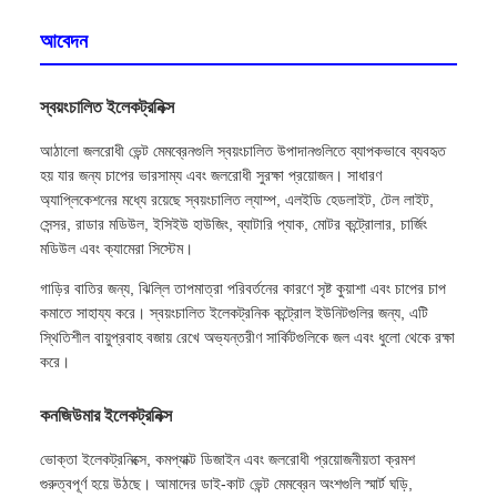
আবেদন
স্বয়ংচালিত ইলেকট্রনিক্স
আঠালো জলরোধী ভেন্ট মেমব্রেনগুলি স্বয়ংচালিত উপাদানগুলিতে ব্যাপকভাবে ব্যবহৃত
হয় যার জন্য চাপের ভারসাম্য এবং জলরোধী সুরক্ষা প্রয়োজন। সাধারণ
অ্যাপ্লিকেশনের মধ্যে রয়েছে স্বয়ংচালিত ল্যাম্প, এলইডি হেডলাইট, টেল লাইট,
সেন্সর, রাডার মডিউল, ইসিইউ হাউজিং, ব্যাটারি প্যাক, মোটর কন্ট্রোলার, চার্জিং
মডিউল এবং ক্যামেরা সিস্টেম।
গাড়ির বাতির জন্য, ঝিল্লি তাপমাত্রা পরিবর্তনের কারণে সৃষ্ট কুয়াশা এবং চাপের চাপ
কমাতে সাহায্য করে। স্বয়ংচালিত ইলেকট্রনিক কন্ট্রোল ইউনিটগুলির জন্য, এটি
স্থিতিশীল বায়ুপ্রবাহ বজায় রেখে অভ্যন্তরীণ সার্কিটগুলিকে জল এবং ধুলো থেকে রক্ষা
করে।
কনজিউমার ইলেকট্রনিক্স
ভোক্তা ইলেকট্রনিক্সে, কমপ্যাক্ট ডিজাইন এবং জলরোধী প্রয়োজনীয়তা ক্রমশ
গুরুত্বপূর্ণ হয়ে উঠছে। আমাদের ডাই-কাট ভেন্ট মেমব্রেন অংশগুলি স্মার্ট ঘড়ি,