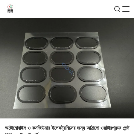
অটোমোবাইল ও কনজিউমার ইলেকট্রনিক্সের জন্য আঠালো ওয়াটারপ্রুফ ভেন্ট