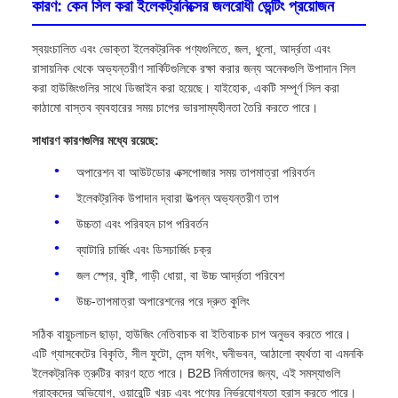
কারণ: কেন সিল করা ইলেকট্রনিক্সের জলরোধী ভেন্টিং প্রয়োজন
স্বয়ংচালিত এবং ভোক্তা ইলেকট্রনিক পণ্যগুলিতে, জল, ধুলো, আর্দ্রতা এবং
রাসায়নিক থেকে অভ্যন্তরীণ সার্কিটগুলিকে রক্ষা করার জন্য অনেকগুলি উপাদান সিল
করা হাউজিংগুলির সাথে ডিজাইন করা হয়েছে। যাইহোক, একটি সম্পূর্ণ সিল করা
কাঠামো বাস্তব ব্যবহারের সময় চাপের ভারসাম্যহীনতা তৈরি করতে পারে।
সাধারণ কারণগুলির মধ্যে রয়েছে:
অপারেশন বা আউটডোর এক্সপোজার সময় তাপমাত্রা পরিবর্তন
ইলেকট্রনিক উপাদান দ্বারা উত্পন্ন অভ্যন্তরীণ তাপ
উচ্চতা এবং পরিবহন চাপ পরিবর্তন
ব্যাটারি চার্জিং এবং ডিসচার্জিং চক্র
জল স্প্রে, বৃষ্টি, গাড়ী ধোয়া, বা উচ্চ আর্দ্রতা পরিবেশ
উচ্চ-তাপমাত্রা অপারেশনের পরে দ্রুত কুলিং
সঠিক বায়ুচলাচল ছাড়া, হাউজিং নেতিবাচক বা ইতিবাচক চাপ অনুভব করতে পারে।
এটি গ্যাসকেটের বিকৃতি, সীল ফুটো, লেন্স ফগিং, ঘনীভবন, আঠালো ব্যর্থতা বা এমনকি
ইলেকট্রনিক ত্রুটির কারণ হতে পারে। B2B নির্মাতাদের জন্য, এই সমস্যাগুলি
গ্রাহকদের অভিযোগ, ওয়ারেন্টি খরচ এবং পণ্যের নির্ভরযোগ্যতা হ্রাস করতে পারে।