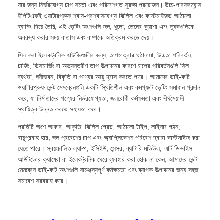
যার জন্য নির্ভরযোগ্য চাপ সমতা এবং পরিবেশগত সুরক্ষা প্রয়োজন। উচ্চ-পারফরম্যান্স
ইপিটিএফই ওয়াটারপ্রুফ শ্বাস-প্রশ্বাসযোগ্য ঝিল্লি এবং কাস্টমাইজড আঠালো
ব্যাকিং দিয়ে তৈরি, এই ভেন্টিং অংশগুলি জল, ধুলো, তেলের কুয়াশা এবং দূষকগুলিকে
অবরুদ্ধ করার সময় বাতাস এবং বাষ্পকে অতিক্রম করতে দেয়।
সিল করা ইলেকট্রনিক হাউজিংগুলির জন্য, তাপমাত্রার ওঠানামা, উচ্চতা পরিবর্তন,
চার্জিং, ডিসচার্জিং বা অভ্যন্তরীণ তাপ উত্পাদনের কারণে চাপের পরিবর্তনগুলি সিল
ব্যর্থতা, ঘনীভবন, বিকৃতি বা পণ্যের আয়ু হ্রাস করতে পারে। আমাদের ডাই-কাট
ওয়াটারপ্রুফ ভেন্ট মেমব্রেনগুলি একটি স্থিতিশীল এবং কমপ্যাক্ট ভেন্টিং সমাধান প্রদান
করে, যা নির্মাতাদের পণ্যের নির্ভরযোগ্যতা, জলরোধী কর্মক্ষমতা এবং দীর্ঘমেয়াদী
স্থায়িত্ব উন্নত করতে সহায়তা করে।
প্রতিটি অংশ আকার, আকৃতি, ঝিল্লি গ্রেড, আঠালো টাইপ, লাইনার গঠন,
বায়ুপ্রবাহ হার, জল প্রবেশের চাপ এবং অ্যাপ্লিকেশন পরিবেশ দ্বারা কাস্টমাইজ করা
যেতে পারে। স্বয়ংচালিত ল্যাম্প, ইসিইউ, সেন্সর, ব্যাটারি মডিউল, স্মার্ট ডিভাইস,
আউটডোর ক্যামেরা বা ইলেকট্রনিক ঘেরে ব্যবহার করা হোক না কেন, আমাদের ভেন্ট
মেমব্রেন ডাই-কাট অংশগুলি সামঞ্জস্যপূর্ণ কর্মক্ষমতা এবং ব্যাপক উত্পাদনের জন্য সহজ
সমাবেশ সরবরাহ করে।