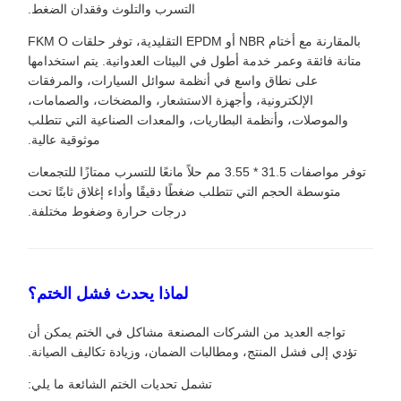
التسرب والتلوث وفقدان الضغط.
بالمقارنة مع أختام NBR أو EPDM التقليدية، توفر حلقات FKM O
متانة فائقة وعمر خدمة أطول في البيئات العدوانية. يتم استخدامها
على نطاق واسع في أنظمة سوائل السيارات، والمرفقات
الإلكترونية، وأجهزة الاستشعار، والمضخات، والصمامات،
والموصلات، وأنظمة البطاريات، والمعدات الصناعية التي تتطلب
موثوقية عالية.
توفر مواصفات 31.5 * 3.55 مم حلاً مانعًا للتسرب ممتازًا للتجمعات
متوسطة الحجم التي تتطلب ضغطًا دقيقًا وأداء إغلاق ثابتًا تحت
درجات حرارة وضغوط مختلفة.
لماذا يحدث فشل الختم؟
تواجه العديد من الشركات المصنعة مشاكل في الختم يمكن أن
تؤدي إلى فشل المنتج، ومطالبات الضمان، وزيادة تكاليف الصيانة.
تشمل تحديات الختم الشائعة ما يلي: