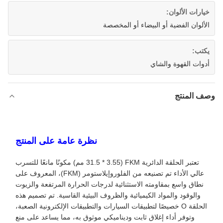
خيارات الألوان:
الألوان الفضية أو البيضاء أو المخصصة
يكتب:
أدوات القهوة والشاي
وصف المنتج
نظرة عامة على المنتج
تعتبر الحلقة الدائرية FKM (31.5 * 3.55 مم) مكونًا مانعًا للتسرب
عالي الأداء تم تصنيعه من الفلوروإيلاستومر (FKM)، المعروف على
نطاق واسع بمقاومته الاستثنائية لدرجات الحرارة المرتفعة والزيوت
والوقود والمواد الكيميائية والظروف البيئية القاسية. تم تصميم هذه
الحلقة O خصيصًا لتطبيقات السيارات والتطبيقات الإلكترونية الصعبة،
وتوفر أداء إغلاق ثابت وديناميكي موثوق به، مما يساعد على منع