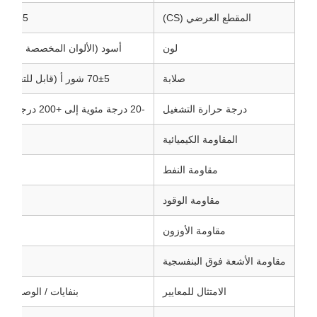
المقطع العرضي (CS)
3.55 ملم
لون
أسود (الألوان المخصصة متوفر
صلابة
70±5 شور أ (قابل للتخصيص)
درجة حرارة التشغيل
-20 درجة مئوية إلى +200 درجة مئوية
المقاومة الكيميائية
ممت
مقاومة النفط
ممت
مقاومة الوقود
ممت
مقاومة الأوزون
ممت
مقاومة الأشعة فوق البنفسجية
ممت
الامتثال للمعايير
بنفايات / الوصول مت