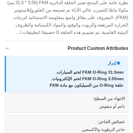
نظرة عامة على المنتج تعتبر الحلقة الدائرية FKM (31.5 * 3.55 مم)
مكونًا مانعًا للتسرب عالي الأداء تم تصنيعه من الفلوروإيلاستومر
(FKM)، المعروف على نطاق واسع بمقاومته الاستثنائية لدرجات
الحرارة المرتفعة والزيوت والوقود والمواد الكيميائية والظروف
البيئية القاسية. تم تصميم هذه الحلقة O خصيصًا لتطبيقات ا...
Product Custom Attributes
إبراز
FKM O-Ring 31.5mm لختم السيارات
,
FKM O-Ring 3.55mm لختم الإلكترونيات
,
حلقة O-Ring من السيليكون مع مادة FKM
الانتهاء من السطح:
ناعم أو منقوش
خصائص الحاجز:
حاجز الرطوبة والأكسجين