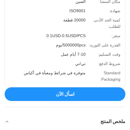
مكان المنشأ:
الصين
شهادة:
ISO9001
كمية الحد الأدنى
20000 قطعة
للطلب:
سعر:
0.1USD-0.5USD/PCS
القدرة على التوريد:
5000000pcs/يوم
وقت التسليم:
7-10 أيام عمل
شروط الدفع:
تي/تي
Standard
متوفرة في شرائط ومعبأة في أكياس
Packaging:
اسأل الآن
ملخص المنتج