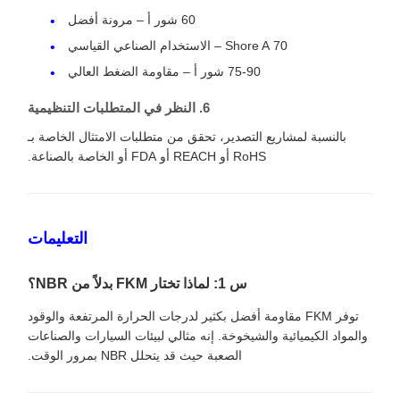
60 شور أ – مرونة أفضل
70 Shore A – الاستخدام الصناعي القياسي
75-90 شور أ – مقاومة الضغط العالي
6. النظر في المتطلبات التنظيمية
بالنسبة لمشاريع التصدير، تحقق من متطلبات الامتثال الخاصة بـ
RoHS أو REACH أو FDA أو الخاصة بالصناعة.
التعليمات
س 1: لماذا تختار FKM بدلاً من NBR؟
توفر FKM مقاومة أفضل بكثير لدرجات الحرارة المرتفعة والوقود
والمواد الكيميائية والشيخوخة. إنه مثالي لبيئات السيارات والصناعات
الصعبة حيث قد يتحلل NBR بمرور الوقت.