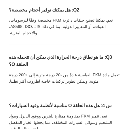
Q2: هل يمكنك توفير أحجام مخصصة؟
نعم. يمكننا تصنيع حلقات دائرية FKM مخصصة وفقًا للرسومات،
العينات، أو المعايير الدولية، بما في ذلك AS568، ISO، JIS،
والأحجام المترية.
Q3: ما هو نطاق درجة الحرارة الذي يمكن أن تتحمله هذه
الحلقة O؟
تعمل مادة FKM القياسية عادةً من -20 درجة مئوية إلى +200 درجة
مئوية. ويمكن تطوير تركيبات خاصة لظروف أكثر تطلبا.
س 4: هل هذه الحلقة O مناسبة لأنظمة وقود السيارات؟
نعم. تتميز FKM بمقاومة ممتازة للبنزين ووقود الديزل ومواد
التشحيم وسوائل السيارات المختلفة، مما يجعلها الخيار المفضل
لختم نظام الوقود.