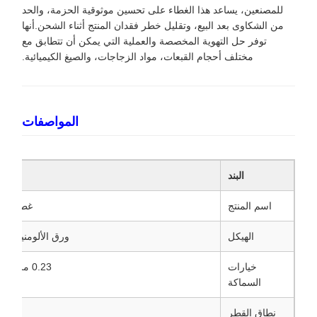
للمصنعين، يساعد هذا الغطاء على تحسين موثوقية الحزمة، والحد
من الشكاوى بعد البيع، وتقليل خطر فقدان المنتج أثناء الشحن.أنها
توفر حل التهوية المخصصة والعملية التي يمكن أن تتطابق مع
مختلف أحجام القبعات، مواد الزجاجات، والصيغ الكيميائية.
المواصفات
البند
اسم المنتج
غطاء الت
الهيكل
ورق الألومنيوم +
خيارات
0.23 ملم / 0.3 ملم / 0.35 ملم / 0.38 ملم
السماكة
نطاق القطر