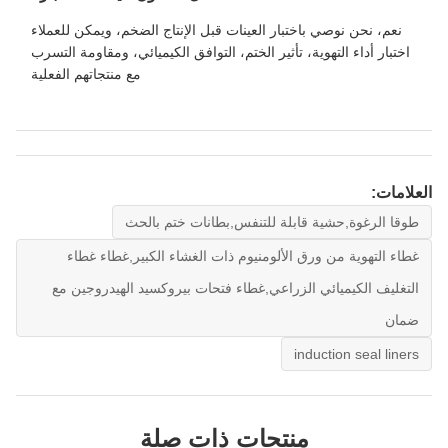
نعم، نحن نوصي باختبار العينات قبل الإنتاج الضخم، ويمكن للعملاء
اختبار أداء التهوية، تأثير الختم، التوافق الكيميائي، ومقاومة التسرب
مع منتجاتهم الفعلية
العلامات:
طوقا الرغوة,حشية قابلة للتنفس,بطانات ختم بالحث
غطاء التهوية من ورق الألومنيوم ذات الغشاء الكبير,غطاء غطاء
التغليف الكيميائي الزراعي,غطاء فتحات بيروكسيد الهيدروجين مع
ضمان
induction seal liners
منتجات ذات صلة