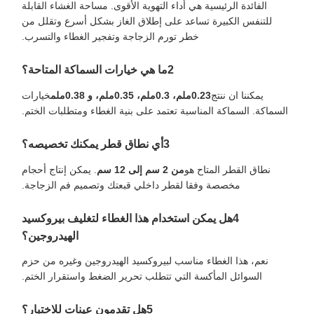
الفائدة الرئيسية هي أداء التهوية الأقوى. مساحة الغشاء القابلة
للتنفس الكبيرة تساعد على إطلاق الغاز بشكل أسرع وتقلل من
خطر تورم الزجاجة وتفجير الغطاء والتسرب.
2ما هي خيارات السماكة المتاحة؟
يمكننا ان ننتج
0.23ملم، 0.3ملم، 0.35ملم، و 0.38ملم
خيارات
السماكة. السماكة المناسبة تعتمد على بنية الغطاء ومتطلبات الختم.
3أي نطاق قطر يمكنك تخصيصه؟
نطاق القطر المتاح هو
من 2 سم إلى 12 سم
. يمكن إنتاج أحجام
مخصصة وفقا لقطر داخلي قبعتك وتصميم فم الزجاجة.
4هل يمكن استخدام هذا الغطاء لتغليف بيروكسيد
الهيدروجين؟
نعم، هذا الغطاء مناسب لبيروكسيد الهيدروجين وغيره من حزم
السوائل المأكسة التي تتطلب تحرير الضغط واستقرار الختم.
5هل تقدمون عينات للاختبار؟