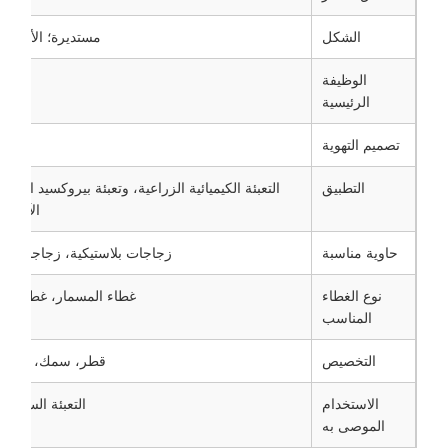
الشكل
مستديرة؛ الأحجا
الوظيفة
الرئيسية
تصميم التهوية
بنية 
التطبيق
التعبئة الكيميائية الزراعية، وتعبئة بيروكسيد الهيد
الآفات،
حاوية مناسبة
زجاجات بلاستيكية، زجاجات كيمي
نوع الغطاء
غطاء المسمار، غطاء البلا
المناسب
التخصيص
قطر، سمك، حجم الغ
الاستخدام
التعبئة السائلة 
الموصى به