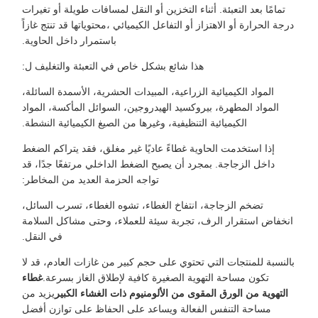
تمامًا بعد التعبئة. أثناء التخزين أو النقل لمسافات طويلة أو تغيرات
درجة الحرارة أو الاهتزاز أو التفاعل الكيميائي ،محتوياتها قد تنتج غازاً
باستمرار داخل الحاوية.
هذا شائع بشكل خاص في التعبئة والتغليف ل:
المواد الكيميائية الزراعية، المبيدات الحشرية، الأسمدة السائلة،
المواد المطهرة، بيروكسيد الهيدروجين، السوائل المأكسة، المواد
الكيميائية التنظيفية، وغيرها من الصيغ الكيميائية النشطة.
إذا استخدمت الحاوية غطاءً عاديًا غير مغلق، فقد يتراكم الضغط
داخل الزجاجة. بمجرد أن يصبح الضغط الداخلي مرتفعًا جدًا، قد
تواجه الحزمة العديد من المخاطر:
تضخم الزجاجة، انتفاخ الغطاء، تشوه الغطاء، تسرب السائل،
انخفاض استقرار الرف، تجربة سيئة للعملاء، وحتى مشاكل السلامة
في النقل.
بالنسبة للمنتجات التي تحتوي على حجم كبير من غازات العادم، قد لا
تكون مساحة التهوية الصغيرة كافية لإطلاق الغاز بسرعة.
غطاء
التهوية من الورق المقوى من الألومنيوم ذات الغشاء الكبير
يزيد من
مساحة التنفس الفعالة ويساعد على الحفاظ على توازن أفضل