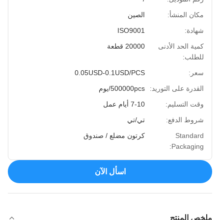
مكان المنشأ:
الصين
شهادة:
ISO9001
كمية الحد الأدنى
20000 قطعة
للطلب:
سعر:
0.05USD-0.1USD/PCS
القدرة على التوريد:
500000pcs/يوم
وقت التسليم:
7-10 أيام عمل
شروط الدفع:
تي/تي
Standard
كرتون مضلع / صندوق
Packaging:
اسأل الآن
ملخص المنتج