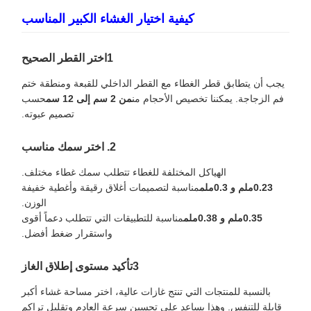
كيفية اختيار الغشاء الكبير المناسب
1اختر القطر الصحيح
يجب أن يتطابق قطر الغطاء مع القطر الداخلي للقبعة ومنطقة ختم
فم الزجاجة. يمكننا تخصيص الأحجام من
من 2 سم إلى 12 سم
حسب
تصميم عبوته.
2. اختر سمك مناسب
الهياكل المختلفة للغطاء تتطلب سمك غطاء مختلف.
0.23ملم و 0.3ملم
مناسبة لتصميمات أغلاق رقيقة وأغطية خفيفة
الوزن.
0.35ملم و 0.38ملم
مناسبة للتطبيقات التي تتطلب دعماً أقوى
واستقرار ضغط أفضل.
3تأكيد مستوى إطلاق الغاز
بالنسبة للمنتجات التي تنتج غازات عالية، اختر مساحة غشاء أكبر
قابلة للتنفس. وهذا يساعد على تحسين سرعة العادم وتقليل تراكم