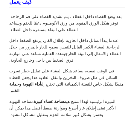
كيف يعمل
بعد وضع الغطاء داخل الغطاء ، يتم تشديد الغطاء على فم الزجاجة.
توفر هيكل الورق المقوى من ورق الألومنيوم دعمًا للختم ويساعد
الغطاء على البقاء مستقرة داخل الغطاء.
عندما يبدأ السائل داخل الحاوية بإطلاق الغاز، يرتفع الضغط داخل
الزجاجة.الغشاء الكبير القابل للنفس يسمح للغاز بالمرور من خلال
الغطاء والانتقال إلى البيئة الخارجيةهذه العملية تساعد على موازنة
فرق الضغط بين داخل وخارج الحاوية.
في الوقت نفسه، يساعد هيكل الغشاء على تقليل خطر تسرب
السائل في ظل ظروف التخزين والنقل العادية.هذا يجعل الغطاء
مفيدًا بشكل خاص للتعبئة الكيميائية التي تحتاج إلى
أداء التهوية وحماية
الختم
.
الميزة الرئيسية لهذا المنتج هي
مساحة غشاء كبيرة
مساحة التهوية
الأكبر تعني إطلاق غاز أسرع وموازنة ضغط أفضل.هذا يمكن أن
يحسن بشكل كبير سلامة الحزم وتقليل مشاكل التشوه.