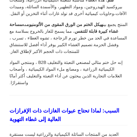
سم
، هذه الغطاء مناسبة للتعبئة الكيميائية الزراعية، ومنتجات
بيروكسيد الهيدروجين، ومواد التطهير، والأسمدة السائلة، ومبيدات
الآفات،وحاويات كيميائية أخرى قد تولد غازات أثناء التخزين أو النقل.
المنتج يجمع بين
هيكل الختم من الورق المقوى من الألومنيوم
مع
مساحة
غشاء كبيرة قابلة للتنفس
، مما يسمح للغاز بالخروج بسلاسة مع
المساعدة في الحد من خطر تورم الزجاجة ، تشوه الغطاء ، تسرب ،
وفشل الحزمة.تصميم الغشاء الكبير يوفر أداء أفضل للاستنشاق
للمنتجات ذات الحجم الأكبر لإطلاق الغاز.
إنه حل ختم مثالي لمصنعي التعبئة والتغليف B2B ، ومنتجي المواد
الكيميائية الزراعية ، ومصانع ملء المواد الكيميائية ، وأصحاب
العلامات التجارية الذين يبحثون عن أداء التعبئة والتغليف أكثر أمانًا
واستقرارًا.
السبب: لماذا تحتاج عبوات الغازات ذات الإفرازات
العالية إلى غطاء التهوية
العديد من المنتجات السائلة الكيميائية والزراعية ليست مستقرة