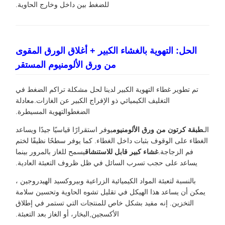
للضغط بين داخل وخارج الحاوية.
الحل: التهوية بالغشاء الكبير + أغلاق الورق المقوى
من ورق الألومنيوم المستقر
تم تطوير غطاء التهوية الكبير لدينا لحل مشكلة تراكم الضغط في
التغليف الكيميائي ذو الإفراج الكبير عن الغازات.معادلة
الضغطوالتهوية المسيطرة.
الـ
طبقة كرتون من ورق الألومنيوم
يوفر استقرارًا قياسيًا جيدًا ويساعد
الغطاء على الوقوف بثبات داخل الغطاء. كما يوفر سطحًا نظيفًا لختم
فم الزجاجة.
غشاء كبير قابل للاستنشاق
يسمح للغاز بالمرور بينما
يساعد على حجب تسرب السائل في ظل ظروف التعبئة العادية.
بالنسبة لتعبئة المواد الكيميائية الزراعية وبيروكسيد الهيدروجين ،
يمكن أن يساعد هذا الهيكل في تقليل تشوه الحاوية وتحسين سلامة
التخزين. إنه مفيد بشكل خاص للمنتجات التي تستمر في إطلاق
الأكسجين,البخار، أو الغاز بعد التعبئة.